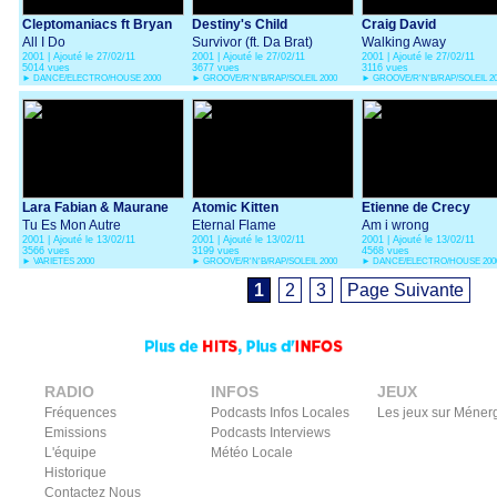
Cleptomaniacs ft Bryan
Destiny's Child
Craig David
Chambers
All I Do
Survivor (ft. Da Brat)
Walking Away
2001 | Ajouté le 27/02/11
2001 | Ajouté le 27/02/11
2001 | Ajouté le 27/02/11
5014 vues
3677 vues
3116 vues
►
DANCE/ELECTRO/HOUSE 2000
►
GROOVE/R'N'B/RAP/SOLEIL 2000
►
GROOVE/R'N'B/RAP/SOLEIL 2
Lara Fabian & Maurane
Atomic Kitten
Etienne de Crecy
Tu Es Mon Autre
Eternal Flame
Am i wrong
2001 | Ajouté le 13/02/11
2001 | Ajouté le 13/02/11
2001 | Ajouté le 13/02/11
3566 vues
3199 vues
4568 vues
►
VARIETES 2000
►
GROOVE/R'N'B/RAP/SOLEIL 2000
►
DANCE/ELECTRO/HOUSE 200
1
2
3
Page Suivante
RADIO
INFOS
JEUX
Fréquences
Podcasts Infos Locales
Les jeux sur Méner
Emissions
Podcasts Interviews
L'équipe
Météo Locale
Historique
Contactez Nous