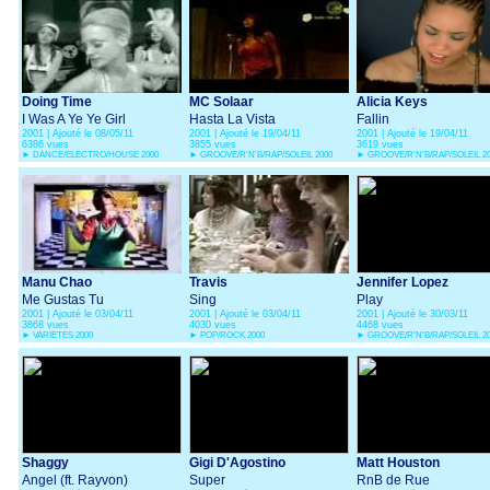
Doing Time
MC Solaar
Alicia Keys
I Was A Ye Ye Girl
Hasta La Vista
Fallin
2001 | Ajouté le 08/05/11
2001 | Ajouté le 19/04/11
2001 | Ajouté le 19/04/11
6386 vues
3855 vues
3619 vues
►
DANCE/ELECTRO/HOUSE 2000
►
GROOVE/R'N'B/RAP/SOLEIL 2000
►
GROOVE/R'N'B/RAP/SOLEIL 2
Manu Chao
Travis
Jennifer Lopez
Me Gustas Tu
Sing
Play
2001 | Ajouté le 03/04/11
2001 | Ajouté le 03/04/11
2001 | Ajouté le 30/03/11
3868 vues
4030 vues
4468 vues
►
VARIETES 2000
►
POP/ROCK 2000
►
GROOVE/R'N'B/RAP/SOLEIL 2
Shaggy
Gigi D'Agostino
Matt Houston
Angel (ft. Rayvon)
Super
RnB de Rue