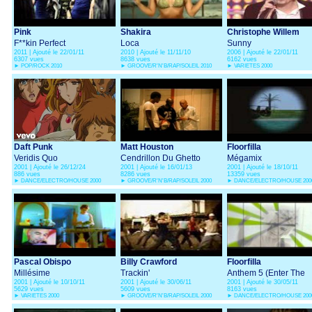
Pink
Shakira
Christophe Willem
F**kin Perfect
Loca
Sunny
2011 | Ajouté le 22/01/11
2010 | Ajouté le 11/11/10
2006 | Ajouté le 22/01/11
6307 vues
8638 vues
6162 vues
►
POP/ROCK 2010
►
GROOVE/R'N'B/RAP/SOLEIL 2010
►
VARIETES 2000
Daft Punk
Matt Houston
Floorfilla
Veridis Quo
Cendrillon Du Ghetto
Mégamix
2001 | Ajouté le 26/12/24
2001 | Ajouté le 16/01/13
2001 | Ajouté le 18/10/11
886 vues
8286 vues
13359 vues
►
DANCE/ELECTRO/HOUSE 2000
►
GROOVE/R'N'B/RAP/SOLEIL 2000
►
DANCE/ELECTRO/HOUSE 200
Pascal Obispo
Billy Crawford
Floorfilla
Millésime
Trackin'
Anthem 5 (Enter The
2001 | Ajouté le 10/10/11
2001 | Ajouté le 30/06/11
2001 | Ajouté le 30/05/11
Arena)
5629 vues
5609 vues
8163 vues
►
VARIETES 2000
►
GROOVE/R'N'B/RAP/SOLEIL 2000
►
DANCE/ELECTRO/HOUSE 200