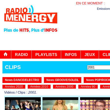
EN CE MOMENT :
PL
Emission
RADIO
PLAYLISTS
INFOS
JEUX
CLI
CLIPS
News DANCE/ELECTRO
News GROOVE/SOLEIL
News POP/ROC
Années 2020
Années 2010
Années 2000
Années 90
Anné
Vidéos / Clips :
2001
.