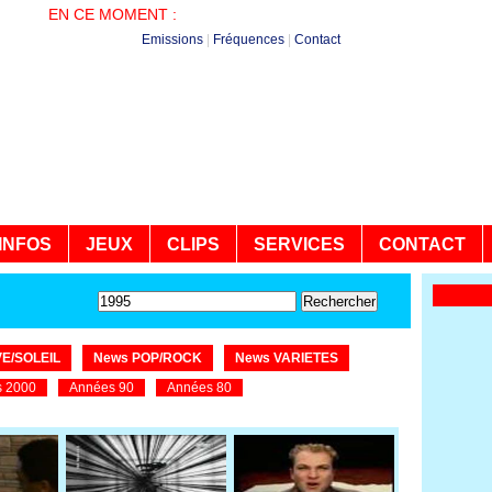
EN CE MOMENT :
ENTRE NOUS AVEC JESSICA
Emissions
|
Fréquences
|
Contact
INFOS
JEUX
CLIPS
SERVICES
CONTACT
E/SOLEIL
News POP/ROCK
News VARIETES
 2000
Années 90
Années 80