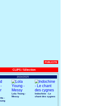
PUBLICITE
CLIPS / Sélection
2024/2025
Lola Young -
Indochine - Le
Messy
chant des cygnes
tta -
Young