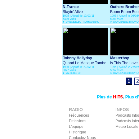
N-Trance
Outhere Brothe
Stayin' Alive
Boom Boom Bo
1995 | Ajouté le 13/03/11
1995 | Ajouté le 06/03
5436 vues
5908 vues
►
DANCE/ELECTRO/HOUSE 90
►
DANCE/ELECTRO/HOU
Johnny Hallyday
Masterboy
Quand Le Masque Tombe
Is This The Love
1995 | Ajouté le 27/02/11
1995 | Ajouté le 27/02
3077 vues
5857 vues
►
VARIETES 90
►
DANCE/ELECTRO/HOU
1
2
RADIO
INFOS
Fréquences
Podcasts Info
Emissions
Podcasts Inte
L'équipe
Météo Locale
Historique
Contactez Nous