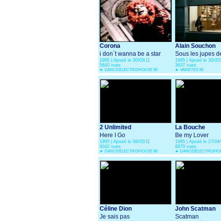
Corona
Alain Souchon
i don`t wanna be a star
Sous les jupes de
1995 | Ajouté le 30/05/11
1995 | Ajouté le 30/05
5640 vues
3637 vues
►
DANCE/ELECTRO/HOUSE 90
►
VARIETES 90
2 Unlimited
La Bouche
Here I Go
Be my Lover
1995 | Ajouté le 08/05/11
1995 | Ajouté le 27/04
6042 vues
6870 vues
►
DANCE/ELECTRO/HOUSE 90
►
DANCE/ELECTRO/HOU
Céline Dion
John Scatman
Je sais pas
Scatman