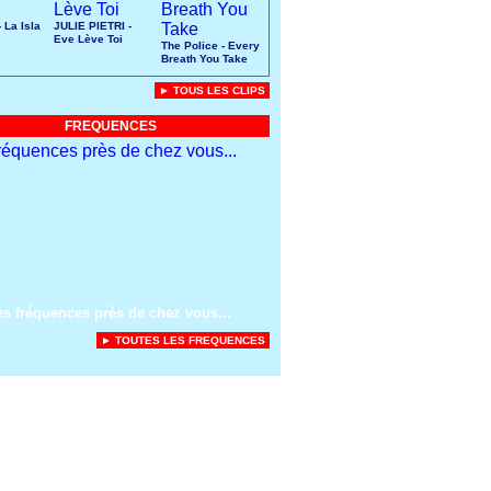
 La Isla
JULIE PIETRI -
Eve Lève Toi
The Police - Every
Breath You Take
► TOUS LES CLIPS
FREQUENCES
es fréquences près de chez vous...
► TOUTES LES FREQUENCES