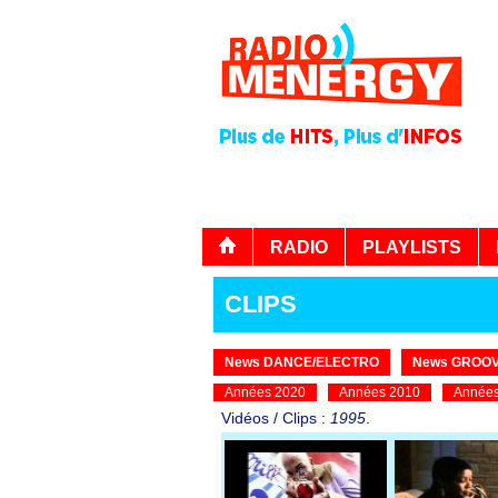
RADIO
PLAYLISTS
CLIPS
News DANCE/ELECTRO
News GROOV
Années 2020
Années 2010
Années
Vidéos / Clips :
1995
.