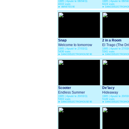
1995 | Ajouté le 08/04/11
1995 | Ajouté le 08/04
4333 vues
6224 vues
►
VARIETES 90
►
DANCE/ELECTRO/HOU
Snap
2 in a Room
Welcome to tomorrow
El Trago (The Dr
1995 | Ajouté le 27/03/11
1995 | Ajouté le 27/03
5436 vues
5341 vues
►
DANCE/ELECTRO/HOUSE 90
►
DANCE/ELECTRO/HOU
Scooter
De'lacy
Endless Summer
Hideaway
1995 | Ajouté le 20/03/11
1995 | Ajouté le 20/03
5303 vues
5149 vues
►
DANCE/ELECTRO/HOUSE 90
►
DANCE/ELECTRO/HOU