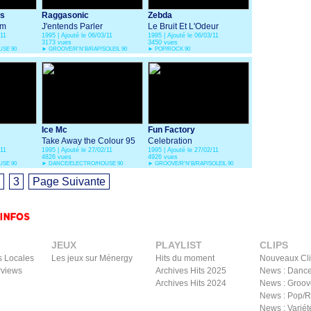
rs
Raggasonic
Zebda
om
J'entends Parler
Le Bruit Et L'Odeur
/11
1995 | Ajouté le 06/03/11
1995 | Ajouté le 06/03/11
3173 vues
3450 vues
SE 90
►
GROOVE/R'N'B/RAP/SOLEIL 90
►
POP/ROCK 90
Ice Mc
Fun Factory
Take Away the Colour 95
Celebration
/11
1995 | Ajouté le 27/02/11
1995 | Ajouté le 27/02/11
4826 vues
4926 vues
SE 90
►
DANCE/ELECTRO/HOUSE 90
►
GROOVE/R'N'B/RAP/SOLEIL 90
3
Page Suivante
JEUX
PLAYLIST
CLIPS
s Locales
Les jeux sur Ménergy
Hits du moment
Nouveaux Cl
rviews
Archives Hits 2025
News : Dance
Archives Hits 2024
News : Groov
News : Pop/
News : Variét