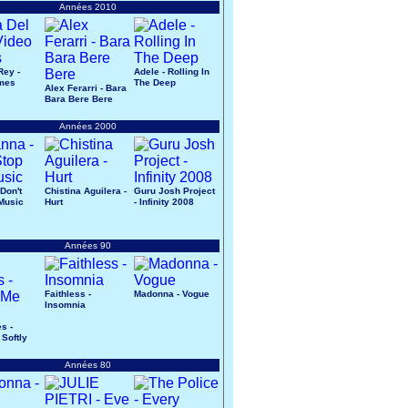
Années 2010
Rey -
Adele - Rolling In
mes
The Deep
Alex Ferarri - Bara
Bara Bere Bere
Années 2000
Don't
Chistina Aguilera -
Guru Josh Project
Music
Hurt
- Infinity 2008
Années 90
Faithless -
Madonna - Vogue
Insomnia
s -
 Softly
Années 80