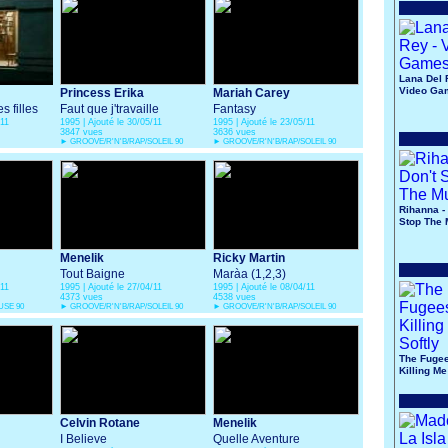
Lana Del 
Video Ga
Princess Erika
Mariah Carey
s filles
Faut que j'travaille
Fantasy
/11
1995 | Ajouté le 30/05/11
1995 | Ajouté le 23/05/11
3847 vues
3636 vues
►
GROOVE/R'N'B/RAP/SOLEIL 90
►
GROOVE/R'N'B/RAP/SOLEIL 90
Rihanna - 
Stop The 
Menelik
Ricky Martin
Tout Baigne
Marà­a (1,2,3)
/11
1995 | Ajouté le 27/04/11
1995 | Ajouté le 08/04/11
4373 vues
4538 vues
SE 90
►
GROOVE/R'N'B/RAP/SOLEIL 90
►
GROOVE/R'N'B/RAP/SOLEIL 90
The Fugee
Killing Me
Celvin Rotane
Menelik
I Believe
Quelle Aventure