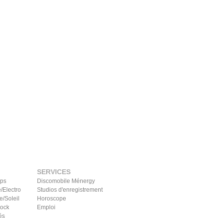
SERVICES
ips
Discomobile Ménergy
/Electro
Studios d'enregistrement
e/Soleil
Horoscope
Rock
Emploi
és