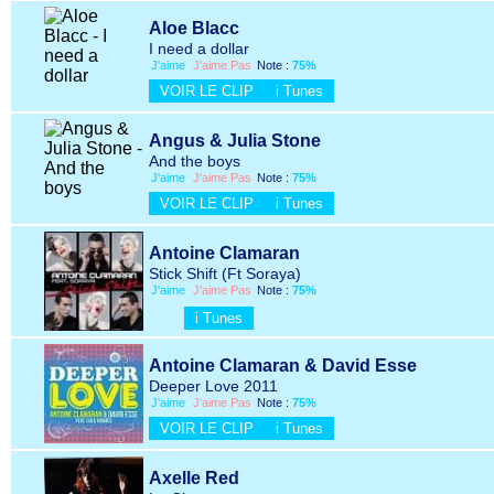
Aloe Blacc
I need a dollar
J'aime
J'aime Pas
Note :
75%
VOIR LE CLIP
i Tunes
Angus & Julia Stone
And the boys
J'aime
J'aime Pas
Note :
75%
VOIR LE CLIP
i Tunes
Antoine Clamaran
Stick Shift (Ft Soraya)
J'aime
J'aime Pas
Note :
75%
i Tunes
Antoine Clamaran & David Esse
Deeper Love 2011
J'aime
J'aime Pas
Note :
75%
VOIR LE CLIP
i Tunes
Axelle Red