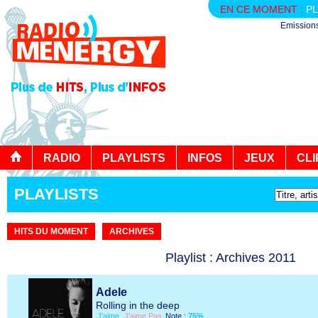
EN CE MOMENT :
PL
Emission
RADIO
PLAYLISTS
INFOS
JEUX
CLI
PLAYLISTS
HITS DU MOMENT
ARCHIVES
Playlist : Archives 2011
Adele
Rolling in the deep
J'aime
J'aime Pas
Note :
75%