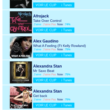
VOIR LE CLIP
i Tunes
Afrojack
Take Over Control
J'aime
J'aime Pas
Note :
74%
VOIR LE CLIP
i Tunes
Alex Gaudino
What A Feeling (Ft Kelly Rowland)
J'aime
J'aime Pas
Note :
75%
VOIR LE CLIP
i Tunes
Alexandra Stan
Mr Saxo Beat
J'aime
J'aime Pas
Note :
75%
VOIR LE CLIP
i Tunes
Alexandra Stan
Get back
J'aime
J'aime Pas
Note :
75%
VOIR LE CLIP
i Tunes