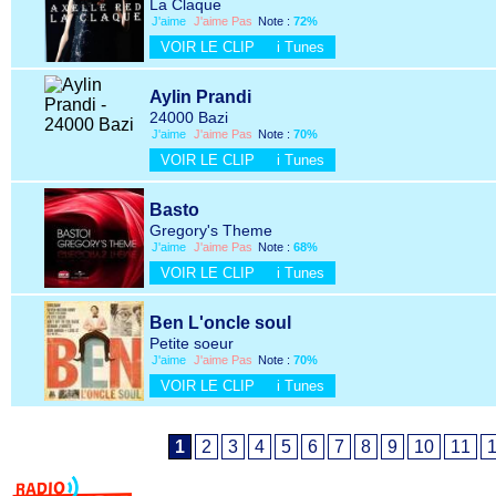
La Claque
J'aime
J'aime Pas
Note :
72%
VOIR LE CLIP
i Tunes
Aylin Prandi
24000 Bazi
J'aime
J'aime Pas
Note :
70%
VOIR LE CLIP
i Tunes
Basto
Gregory's Theme
J'aime
J'aime Pas
Note :
68%
VOIR LE CLIP
i Tunes
Ben L'oncle soul
Petite soeur
J'aime
J'aime Pas
Note :
70%
VOIR LE CLIP
i Tunes
1
2
3
4
5
6
7
8
9
10
11