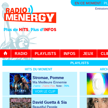
EN CE MOMENT :
PL
Emission
RADIO
PLAYLISTS
INFOS
JEUX
CLI
PLAYLISTS
HITS DU MOMENT
ARCH
Stromae, Pomme
Ma Meilleure Ennemie
J'aime
J'aime Pas
Note :
76%
VOIR LE CLIP
David Guetta & Sia
Beautiful People