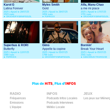
RADIO
INFOS
JEUX
Fréquences
Podcasts Infos Locales
Les jeux sur Méner
Emissions
Podcasts Interviews
L'équipe
Météo Locale