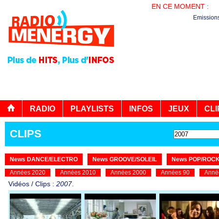
EN CE MOMENT :
LA
Emission
RADIO
PLAYLISTS
INFOS
JEUX
CLI
CLIPS
News DANCE/ELECTRO
News GROOVE/SOLEIL
News POP/ROC
Années 2020
Années 2010
Années 2000
Années 90
Anné
Vidéos / Clips :
2007
.