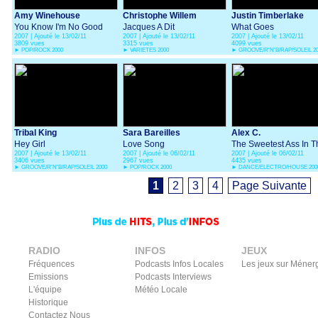
Amy Winehouse
Christophe Willem
Justin Timberlake
You Know I'm No Good
Jacques A Dit
What Goes
2007 | Ajouté le 13/02/11
2007 | Ajouté le 13/02/11
2007 | Ajouté le 13/02/11
Around...Comes Arou
3809 vues
3315 vues
4099 vues
►
POP/ROCK 2000
►
VARIETES 2000
►
GROOVE/R'N'B/RAP/SOLEIL 2
Tribal King
Sara Bareilles
Alex C.
Hey Girl
Love Song
The Sweetest Ass In T
2007 | Ajouté le 13/02/11
2007 | Ajouté le 06/02/11
2007 | Ajouté le 06/02/11
World
3406 vues
2967 vues
4435 vues
►
GROOVE/R'N'B/RAP/SOLEIL 2000
►
POP/ROCK 2000
►
DANCE/ELECTRO/HOUSE 200
1
2
3
4
Page Suivante
RADIO
INFOS
JEUX
Fréquences
Podcasts Infos Locales
Les jeux sur Méner
Emissions
Podcasts Interviews
L'équipe
Météo Locale
Historique
Contactez Nous