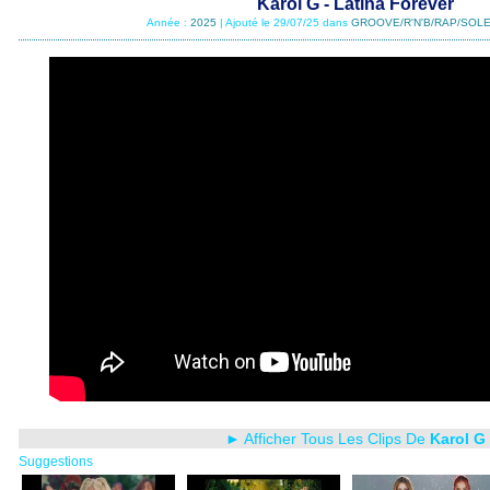
Karol G - Latina Forever
Année :
2025
| Ajouté le 29/07/25 dans
GROOVE/R'N'B/RAP/SOLE
► Afficher Tous Les Clips De
Karol G
Suggestions