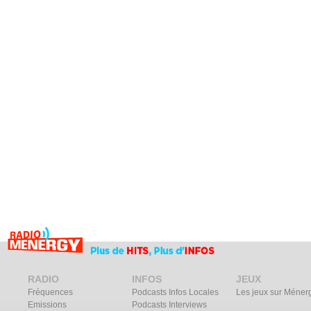
RADIO
INFOS
JEUX
Fréquences
Podcasts Infos Locales
Les jeux sur Méner
Emissions
Podcasts Interviews