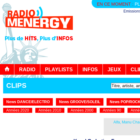
EN CE MOMENT :
PL
Emission
RADIO
PLAYLISTS
INFOS
JEUX
CLI
CLIPS
News DANCE/ELECTRO
News GROOVE/SOLEIL
News POP/ROC
Années 2020
Années 2010
Années 2000
Années 90
Anné
Alfa, Manu Cha