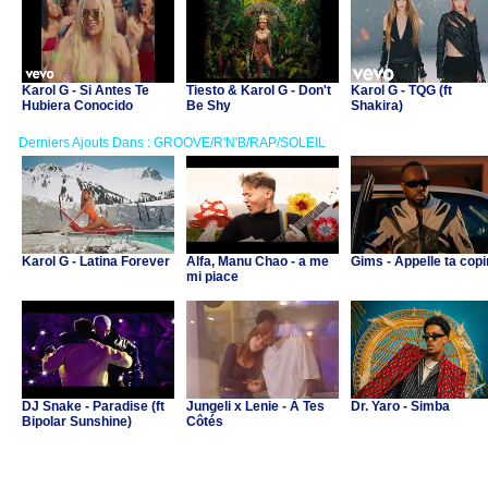
Karol G - Si Antes Te
Tiesto & Karol G - Don't
Karol G - TQG (ft
Hubiera Conocido
Be Shy
Shakira)
Derniers Ajouts Dans : GROOVE/R'N'B/RAP/SOLEIL
Karol G - Latina Forever
Alfa, Manu Chao - a me
Gims - Appelle ta cop
mi piace
DJ Snake - Paradise (ft
Jungeli x Lenie - À Tes
Dr. Yaro - Simba
Bipolar Sunshine)
Côtés