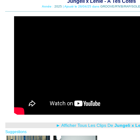
Jungeli x Lenie - À Tes Côtés
Année :
2025
| Ajouté le 26/04/25 dans
GROOVE/R'N'B/RAP/SOLE
► Afficher Tous Les Clips De
Jungeli x L
Suggestions