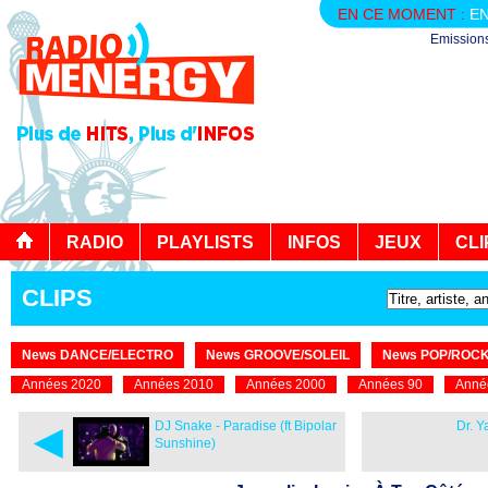
EN CE MOMENT :
EN
Emission
RADIO
PLAYLISTS
INFOS
JEUX
CLI
CLIPS
News DANCE/ELECTRO
News GROOVE/SOLEIL
News POP/ROC
Années 2020
Années 2010
Années 2000
Années 90
Anné
◄
DJ Snake - Paradise (ft Bipolar
Dr. Y
Sunshine)