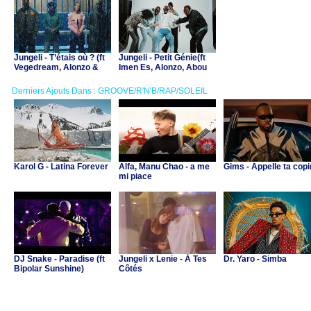
Jungeli - T’étais où ? (ft
Jungeli - Petit Génie(ft
Vegedream, Alonzo &
Imen Es, Alonzo, Abou
Zaho)
Debeing & Lossa)
Derniers Ajouts Dans : GROOVE/R'N'B/RAP/SOLEIL
Karol G - Latina Forever
Alfa, Manu Chao - a me
Gims - Appelle ta cop
mi piace
DJ Snake - Paradise (ft
Jungeli x Lenie - À Tes
Dr. Yaro - Simba
Bipolar Sunshine)
Côtés