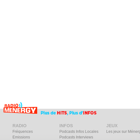
RADIO
INFOS
JEUX
Fréquences
Podcasts Infos Locales
Les jeux sur Méner
Emissions
Podcasts Interviews