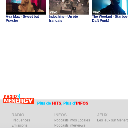
Ava Max - Sweet but
Indochine - Un été
The Weeknd - Starboy 
Psycho
français
Daft Punk)
RADIO
INFOS
JEUX
Fréquences
Podcasts Infos Locales
Les jeux sur Méner
Emissions
Podcasts Interviews