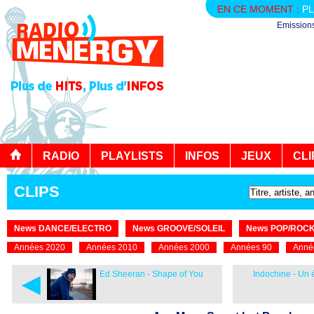
EN CE MOMENT :
PL
Emission
RADIO
PLAYLISTS
INFOS
JEUX
CLI
CLIPS
News DANCE/ELECTRO
News GROOVE/SOLEIL
News POP/ROC
Années 2020
Années 2010
Années 2000
Années 90
Anné
◄
Ed Sheeran - Shape of You
Indochine - Un é