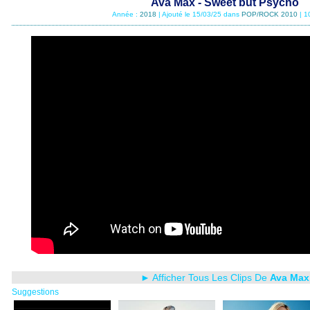
Ava Max - Sweet but Psycho
Année :
2018
| Ajouté le 15/03/25 dans
POP/ROCK 2010
| 1
► Afficher Tous Les Clips De
Ava Max
Suggestions