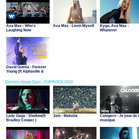
Ava Max - Who's
Ava Max - Lovin Myself
Kygo, Ava Max -
Laughing Now
Whatever
David Guetta - Forever
Young (ft Alphaville &
Ava Max)
Derniers Ajouts Dans : POP/ROCK 2010
Lady Gaga - Shallow(ft
Jain - Makeba
Calogero - Je joue de 
Bradley Cooper )
musique