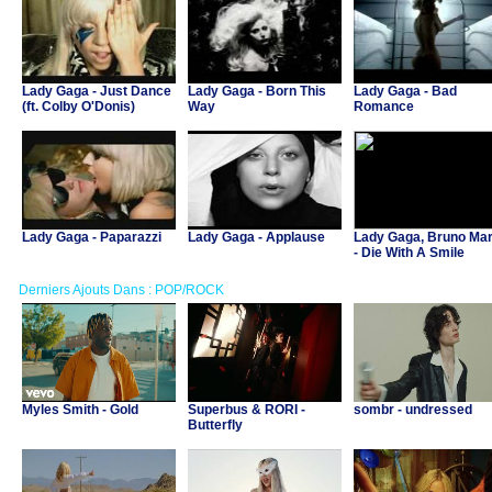
Lady Gaga - Just Dance
Lady Gaga - Born This
Lady Gaga - Bad
(ft. Colby O'Donis)
Way
Romance
Lady Gaga - Paparazzi
Lady Gaga - Applause
Lady Gaga, Bruno Ma
- Die With A Smile
Derniers Ajouts Dans : POP/ROCK
Myles Smith - Gold
Superbus & RORI -
sombr - undressed
Butterfly