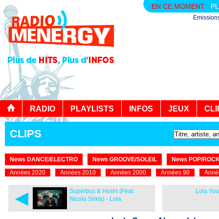
EN CE MOMENT :
PL
Emission
RADIO
PLAYLISTS
INFOS
JEUX
CLI
CLIPS
News DANCE/ELECTRO
News GROOVE/SOLEIL
News POP/ROC
Années 2020
Années 2010
Années 2000
Années 90
Anné
◄
Superbus & Hoshi (Feat.
Lola You
Nicola Sirkis) - Lola