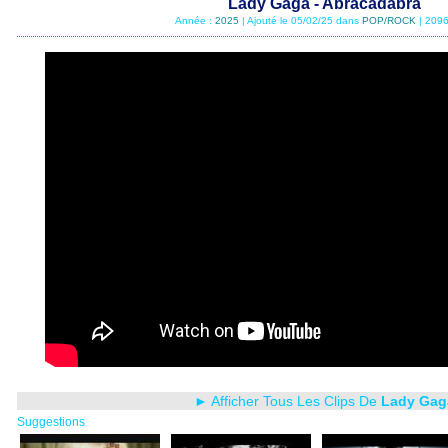
Lady Gaga - Abracadabra
Année :
2025
| Ajouté le 05/02/25 dans
POP/ROCK
| 2096
► Afficher Tous Les Clips De
Lady Gag
Suggestions