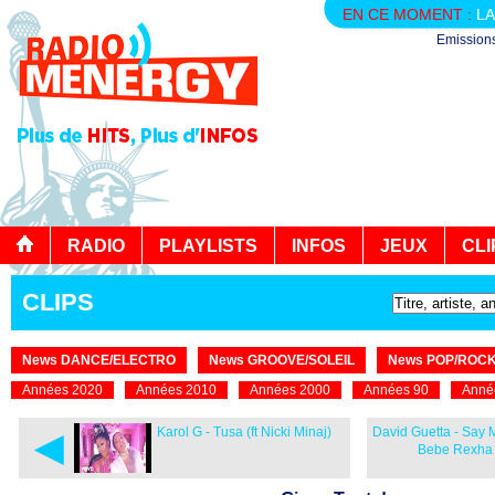
EN CE MOMENT :
LA
Emission
RADIO
PLAYLISTS
INFOS
JEUX
CLI
CLIPS
News DANCE/ELECTRO
News GROOVE/SOLEIL
News POP/ROC
Années 2020
Années 2010
Années 2000
Années 90
Anné
◄
Karol G - Tusa (ft Nicki Minaj)
David Guetta - Say 
Bebe Rexha 