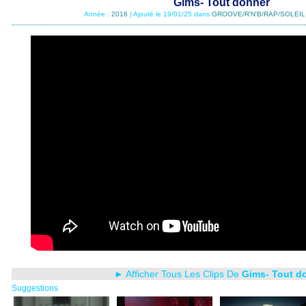
Gims- Tout donner
Année :
2016
| Ajouté le 19/01/25 dans
GROOVE/R'N'B/RAP/SOLEIL
► Afficher Tous Les Clips De
Gims- Tout d
Suggestions