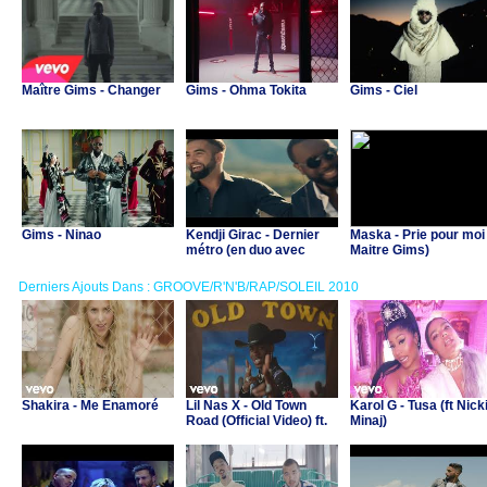
Maître Gims - Changer
Gims - Ohma Tokita
Gims - Ciel
Gims - Ninao
Kendji Girac - Dernier
Maska - Prie pour moi 
métro (en duo avec
Maitre Gims)
Gims)
Derniers Ajouts Dans : GROOVE/R'N'B/RAP/SOLEIL 2010
Shakira - Me Enamoré
Lil Nas X - Old Town
Karol G - Tusa (ft Nick
Road (Official Video) ft.
Minaj)
Billy Ray Cyrus