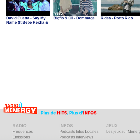
David Guetta - Say My
Bigflo & Oli - Dommage
Ridsa - Porto Rico
Name (ft Bebe Rexha &
J Balvin)
RADIO
INFOS
JEUX
Fréquences
Podcasts Infos Locales
Les jeux sur Méner
Emissions
Podcasts Interviews