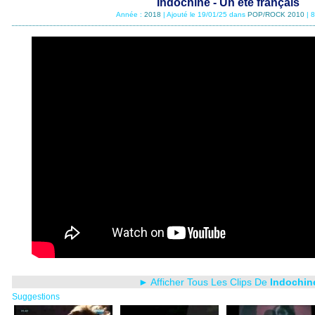
Indochine - Un été français
Année :
2018
| Ajouté le 19/01/25 dans
POP/ROCK 2010
| 
► Afficher Tous Les Clips De
Indochin
Suggestions