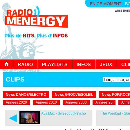
EN CE MOMENT :
BO
Emission
RADIO
PLAYLISTS
INFOS
JEUX
CLI
CLIPS
News DANCE/ELECTRO
News GROOVE/SOLEIL
News POP/ROC
Années 2020
Années 2010
Années 2000
Années 90
Anné
◄
Ava Max - Sweet but Psycho
The Weeknd - Starb