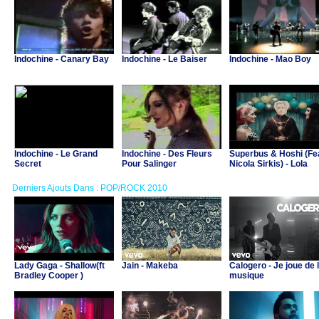
Indochine - Canary Bay
Indochine - Le Baiser
Indochine - Mao Boy
Indochine - Le Grand
Indochine - Des Fleurs
Superbus & Hoshi (Fea
Secret
Pour Salinger
Nicola Sirkis) - Lola
Derniers Ajouts Dans : POP/ROCK 2010
Lady Gaga - Shallow(ft
Jain - Makeba
Calogero - Je joue de 
Bradley Cooper )
musique