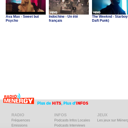
Ava Max - Sweet but
Indochine - Un été
The Weeknd - Starboy 
Psycho
français
Daft Punk)
RADIO
INFOS
JEUX
Fréquences
Podcasts Infos Locales
Les jeux sur Méner
Emissions
Podcasts Interviews