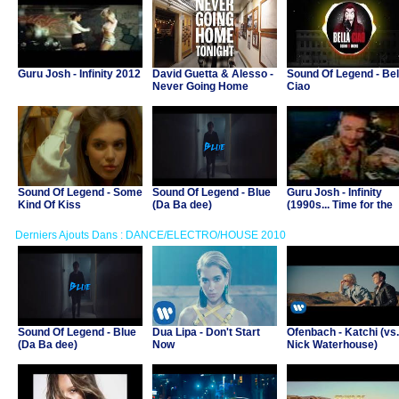
Guru Josh - Infinity 2012
David Guetta & Alesso -
Sound Of Legend - Bel
Never Going Home
Ciao
Tonight (Ft Madison
Love)
Sound Of Legend - Some
Sound Of Legend - Blue
Guru Josh - Infinity
Kind Of Kiss
(Da Ba dee)
(1990s... Time for the
Guru)
Derniers Ajouts Dans : DANCE/ELECTRO/HOUSE 2010
Sound Of Legend - Blue
Dua Lipa - Don't Start
Ofenbach - Katchi (vs.
(Da Ba dee)
Now
Nick Waterhouse)