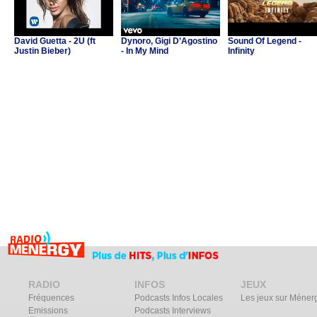
David Guetta - 2U (ft
Dynoro, Gigi D’Agostino
Sound Of Legend -
Justin Bieber)
- In My Mind
Infinity
RADIO
INFOS
JEUX
Fréquences
Podcasts Infos Locales
Les jeux sur Méner
Emissions
Podcasts Interviews