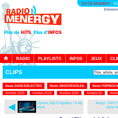
EN CE MOMENT :
AG
Emission
RADIO
PLAYLISTS
INFOS
JEUX
CLI
CLIPS
News DANCE/ELECTRO
News GROOVE/SOLEIL
News POP/ROC
Années 2020
Années 2010
Années 2000
Années 90
Anné
◄
Dynoro, Gigi D’Agostino - In My
Kungs - Don't Y
Mind
Jamie 