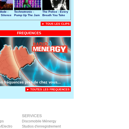
Mode -
Technotronic -
The Police - Every
 Silence
Pump Up The Jam
Breath You Take
► TOUS LES CLIPS
FREQUENCES
es fréquences près de chez vous...
► TOUTES LES FREQUENCES
SERVICES
ips
Discomobile Ménergy
/Electro
Studios d'enregistrement