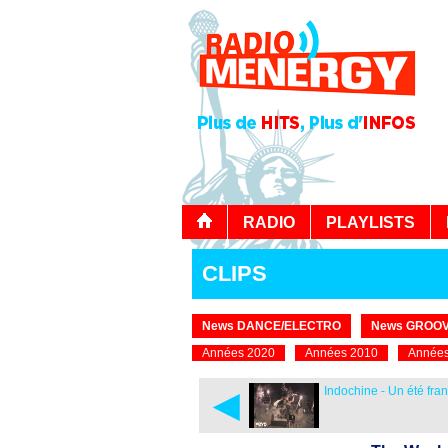
RADIO
PLAYLISTS
CLIPS
News DANCE/ELECTRO
News GROOV
Années 2020
Années 2010
Années
◄
Indochine - Un été fra