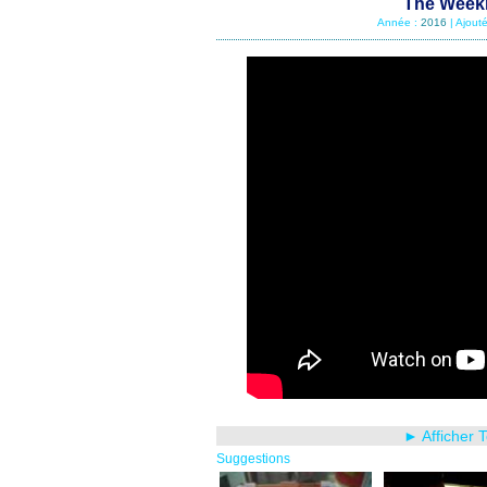
The Weekn
Année :
2016
| Ajout
► Afficher 
Suggestions