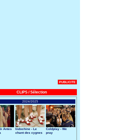
PUBLICITE
CLIPS / Sélection
2024/2025
Si Antes
Indochine - Le
Coldplay - We
a
chant des cygnes
pray