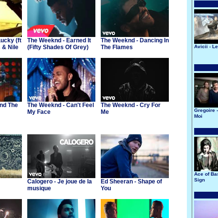
ucky (ft
The Weeknd - Earned It
The Weeknd - Dancing In
 & Nile
(Fifty Shades Of Grey)
The Flames
Avicii - L
und The
The Weeknd - Can't Feel
The Weeknd - Cry For
Gregoire -
My Face
Me
Moi
Ace of Ba
Sign
Calogero - Je joue de la
Ed Sheeran - Shape of
musique
You