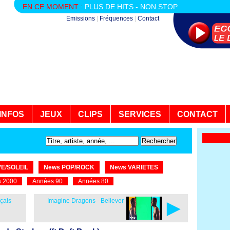
EN CE MOMENT :
PLUS DE HITS - NON STOP
Emissions
|
Fréquences
|
Contact
INFOS
JEUX
CLIPS
SERVICES
CONTACT
E/SOLEIL
News POP/ROCK
News VARIETES
 2000
Années 90
Années 80
►
nçais
Imagine Dragons - Believer