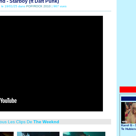
d - Starboy (ft Daft Punk)
é le 19/01/25 dans
POP/ROCK 2010
| 967 vues
Tous Les Clips De
The Weeknd
Karol G - 
Te Hubier
Conocido