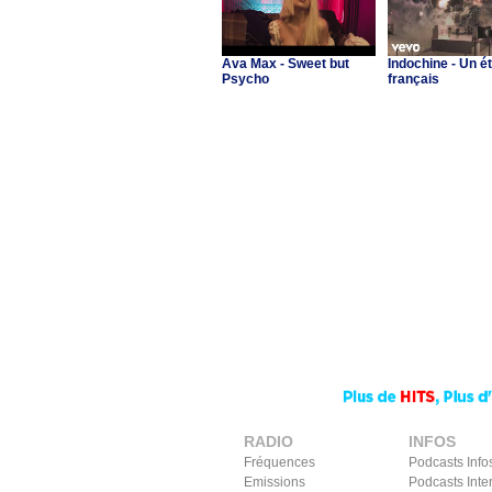
Ava Max - Sweet but
Indochine - Un é
Psycho
français
RADIO
INFOS
Fréquences
Podcasts Info
Emissions
Podcasts Inte