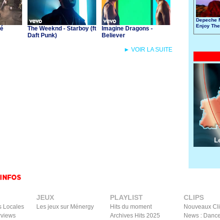
Depeche 
Enjoy The
té
The Weeknd - Starboy (ft
Imagine Dragons -
Daft Punk)
Believer
► VOIR LA SUITE
L
JEUX
PLAYLIST
CLIPS
s Locales
Les jeux sur Ménergy
Hits du moment
Nouveaux Cl
rviews
Archives Hits 2025
News : Dance