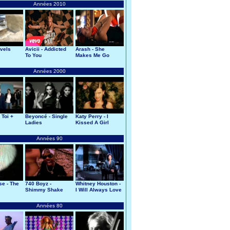
Années 2010
evels
Avicii - Addicted
Arash - She
To You
Makes Me Go
Années 2000
 Toi +
Beyoncé - Single
Katy Perry - I
Ladies
Kissed A Girl
Années 90
se - The
740 Boyz -
Whitney Houston -
Shimmy Shake
I Will Always Love
You
Années 80