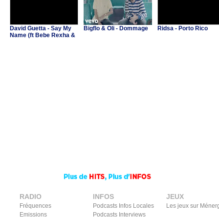
David Guetta - Say My
Bigflo & Oli - Dommage
Ridsa - Porto Rico
Name (ft Bebe Rexha &
J Balvin)
RADIO
INFOS
JEUX
Fréquences
Podcasts Infos Locales
Les jeux sur Méner
Emissions
Podcasts Interviews