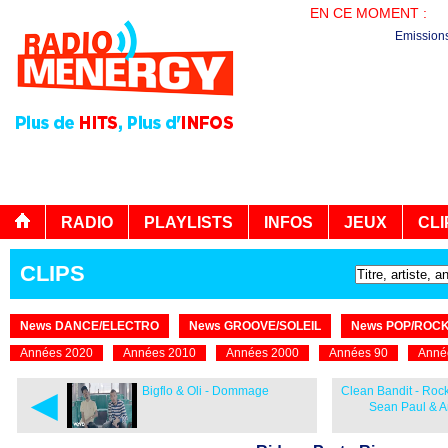
EN CE MOMENT :
EN
Emission
RADIO
PLAYLISTS
INFOS
JEUX
CLI
CLIPS
News DANCE/ELECTRO
News GROOVE/SOLEIL
News POP/ROC
Années 2020
Années 2010
Années 2000
Années 90
Anné
◄
Bigflo & Oli - Dommage
Clean Bandit - Rock
Sean Paul & A