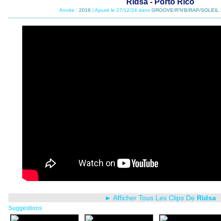
Ridsa - Porto Rico
Année :
2016
| Ajouté le 27/12/24 dans
GROOVE/R'N'B/RAP/SOLEIL 
► Afficher Tous Les Clips De
Ridsa
Suggestions