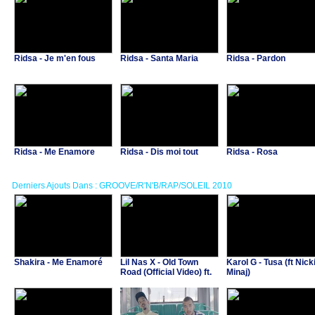
Ridsa - Je m'en fous
Ridsa - Santa Maria
Ridsa - Pardon
Ridsa - Me Enamore
Ridsa - Dis moi tout
Ridsa - Rosa
Derniers Ajouts Dans : GROOVE/R'N'B/RAP/SOLEIL 2010
Shakira - Me Enamoré
Lil Nas X - Old Town
Karol G - Tusa (ft Nick
Road (Official Video) ft.
Minaj)
Billy Ray Cyrus