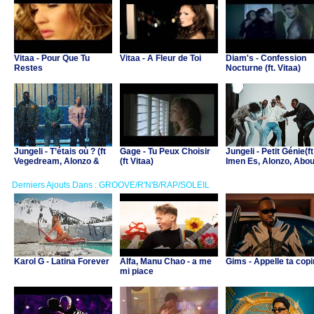
Vitaa - Pour Que Tu
Vitaa - A Fleur de Toi
Diam's - Confession
Restes
Nocturne (ft. Vitaa)
Jungeli - T’étais où ? (ft
Gage - Tu Peux Choisir
Jungeli - Petit Génie(ft
Vegedream, Alonzo &
(ft Vitaa)
Imen Es, Alonzo, Abo
Zaho)
Debeing & Lossa)
Derniers Ajouts Dans : GROOVE/R'N'B/RAP/SOLEIL
Karol G - Latina Forever
Alfa, Manu Chao - a me
Gims - Appelle ta cop
mi piace