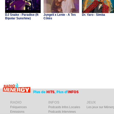
DJ Snake - Paradise (ft
Jungeli x Lenie - À Tes
Dr. Yaro - Simba
Bipolar Sunshine)
Côtés
RADIO
INFOS
JEUX
Fréquences
Podcasts Infos Locales
Les jeux sur Méner
Emissions
Podcasts Interviews