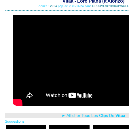
Vitaa - Loro Piana (ft Alonzo)
Année :
2024
| Ajouté le 08/11/24 dans
GROOVE/R'N'B/RAP/SOLE
► Afficher Tous Les Clips De
Vitaa
Suggestions