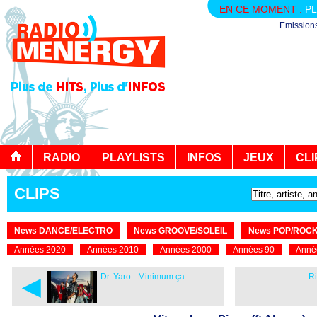
EN CE MOMENT :
PL
Emission
RADIO
PLAYLISTS
INFOS
JEUX
CLI
CLIPS
News DANCE/ELECTRO
News GROOVE/SOLEIL
News POP/ROC
Années 2020
Années 2010
Années 2000
Années 90
Anné
◄
Dr. Yaro - Minimum ça
Ri