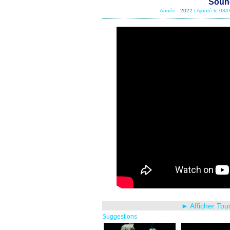
Sound
Année :
2022
| Ajouté le 03
► Afficher Tou
Suggestions