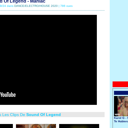
 Of Legend - Maniac
/09/24 dans
DANCE/ELECTRO/HOUSE 2020
| 786 vues
s Les Clips De
Sound Of Legend
Karol G - 
Te Hubier
Conocido