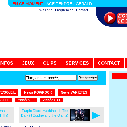
EN CE MOMENT :
AGE TENDRE - GERALD
Emissions
|
Fréquences
|
Contact
INFOS
JEUX
CLIPS
SERVICES
CONTACT
E/SOLEIL
News POP/ROCK
News VARIETES
 2000
Années 90
Années 80
►
What
Purple Disco Machine - In The
Hill &
Dark (ft Sophie and the Giants)