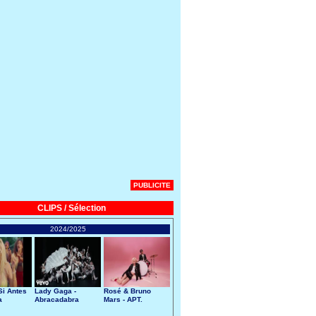
PUBLICITE
CLIPS / Sélection
2024/2025
Si Antes
Lady Gaga -
Rosé & Bruno
a
Abracadabra
Mars - APT.