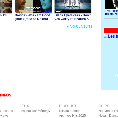
The Polic
Breath Yo
- I'm
David Guetta - I'm Good
Black Eyed Peas - Don't
(Blue) (ft Bebe Rexha)
you worry (ft Shakira &
David Guetta)
► VOIR LA SUITE
L
JEUX
PLAYLIST
CLIPS
s Locales
Les jeux sur Ménergy
Hits du moment
Nouveaux Cl
rviews
Archives Hits 2025
News : Dance