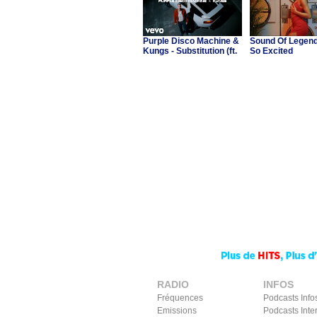
Purple Disco Machine &
Sound Of Legend 
Kungs - Substitution (ft.
So Excited
Julian Perretta)
RADIO
INFOS
Fréquences
Podcasts Info
Emissions
Podcasts Inte