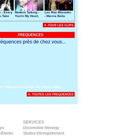
e - Every
Modern Talking -
Les Rita Mitsouko
u Take
You're My Heart,
- Marcia Baila
You're My Soul
► TOUS LES CLIPS
FREQUENCES
es fréquences près de chez vous...
► TOUTES LES FREQUENCES
SERVICES
ips
Discomobile Ménergy
/Electro
Studios d'enregistrement