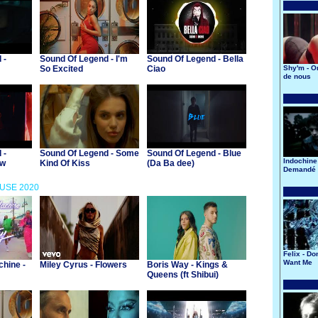
 -
Sound Of Legend - I'm
Sound Of Legend - Bella
So Excited
Ciao
Shy'm - O
de nous
 -
Sound Of Legend - Some
Sound Of Legend - Blue
Indochine 
ow
Kind Of Kiss
(Da Ba dee)
Demandé 
Lune
OUSE 2020
Felix - Do
Want Me
chine -
Miley Cyrus - Flowers
Boris Way - Kings &
Queens (ft Shibui)