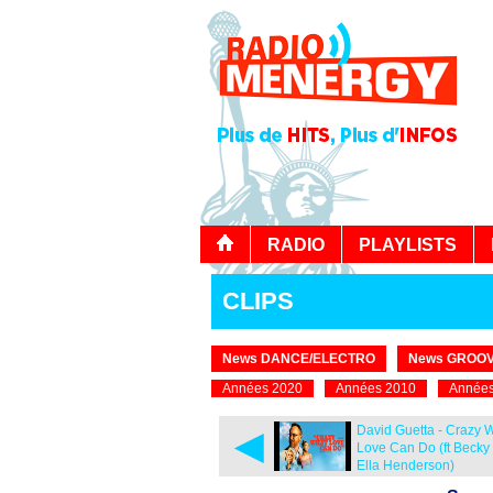
RADIO
PLAYLISTS
CLIPS
News DANCE/ELECTRO
News GROOV
Années 2020
Années 2010
Années
◄
David Guetta - Crazy 
Love Can Do (ft Becky 
Ella Henderson)