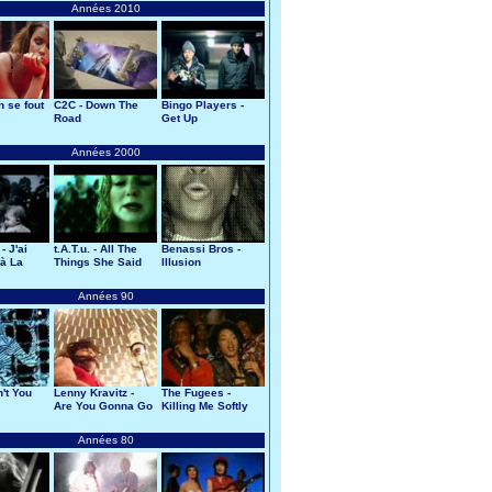
Années 2010
n se fout
C2C - Down The
Bingo Players -
Road
Get Up
Années 2000
- J'ai
t.A.T.u. - All The
Benassi Bros -
à La
Things She Said
Illusion
Années 90
n't You
Lenny Kravitz -
The Fugees -
Are You Gonna Go
Killing Me Softly
My Way
Années 80