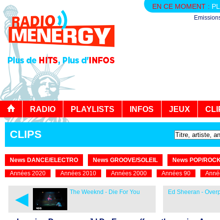
EN CE MOMENT :
PL
Emission
RADIO
PLAYLISTS
INFOS
JEUX
CLI
CLIPS
News DANCE/ELECTRO
News GROOVE/SOLEIL
News POP/ROC
Années 2020
Années 2010
Années 2000
Années 90
Anné
◄
The Weeknd - Die For You
Ed Sheeran - Overpa