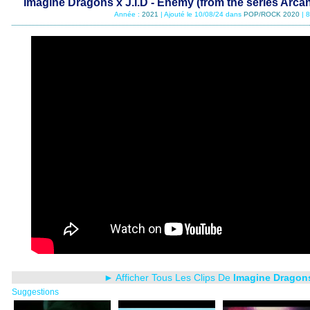
Imagine Dragons x J.I.D - Enemy (from the series Arc
Année :
2021
| Ajouté le 10/08/24 dans
POP/ROCK 2020
| 
► Afficher Tous Les Clips De
Imagine Dragons
Suggestions