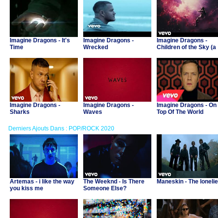
Imagine Dragons - It's
Imagine Dragons -
Imagine Dragons -
Time
Wrecked
Children of the Sky (a
Starfield song)
Imagine Dragons -
Imagine Dragons -
Imagine Dragons - On
Sharks
Waves
Top Of The World
Derniers Ajouts Dans : POP/ROCK 2020
Artemas - i like the way
The Weeknd - Is There
Maneskin - The lonelie
you kiss me
Someone Else?