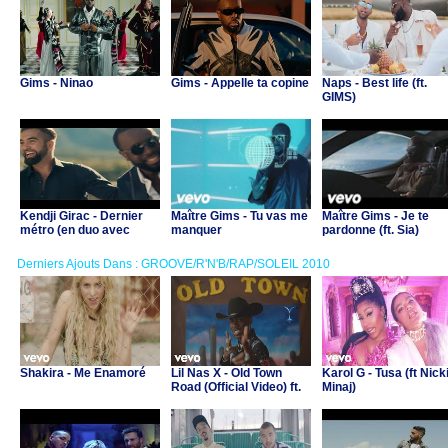
Gims - Ninao
Gims - Appelle ta copine
Naps - Best life (ft.
GIMS)
Kendji Girac - Dernier
Maître Gims - Tu vas me
Maître Gims - Je te
métro (en duo avec
manquer
pardonne (ft. Sia)
Gims)
Derniers Ajouts Dans : GROOVE/R'N'B/RAP/SOLEIL 2010
Shakira - Me Enamoré
Lil Nas X - Old Town
Karol G - Tusa (ft Nick
Road (Official Video) ft.
Minaj)
Billy Ray Cyrus