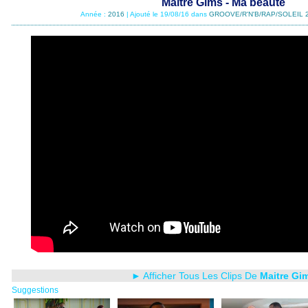
Maitre Gims - Ma beauté
Année :
2016
| Ajouté le 19/08/16 dans
GROOVE/R'N'B/RAP/SOLEIL 
► Afficher Tous Les Clips De
Maitre Gi
Suggestions