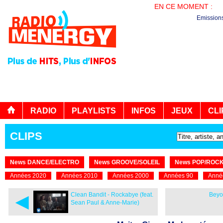
EN CE MOMENT :
PL
Emission
RADIO
PLAYLISTS
INFOS
JEUX
CLI
CLIPS
News DANCE/ELECTRO
News GROOVE/SOLEIL
News POP/ROC
Années 2020
Années 2010
Années 2000
Années 90
Anné
◄
Clean Bandit - Rockabye (feat.
Beyo
Sean Paul & Anne-Marie)