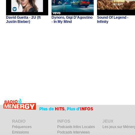
David Guetta - 2U (ft
Dynoro, Gigi D’Agostino
Sound Of Legend -
Justin Bieber)
- In My Mind
Infinity
RADIO
INFOS
JEUX
Fréquences
Podcasts Infos Locales
Les jeux sur Méner
Emissions
Podcasts Interviews