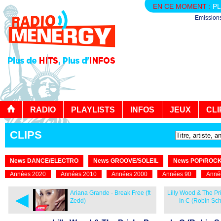
EN CE MOMENT :
PL
Emission
RADIO
PLAYLISTS
INFOS
JEUX
CLI
CLIPS
News DANCE/ELECTRO
News GROOVE/SOLEIL
News POP/ROC
Années 2020
Années 2010
Années 2000
Années 90
Anné
◄
Ariana Grande - Break Free (ft
Lilly Wood & The Pri
Zedd)
In C (Robin Sc