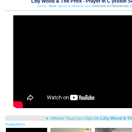
Lilly Wood & The Prick - Prayer In C (Robin 
Année :
2014
| Ajouté le 08/09/14 dans
DANCE/ELECTRO/HOUSE 2
► Afficher Tous Les Clips De
Lilly Wood & Th
Suggestions