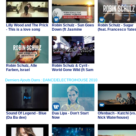
Lilly Wood and The Prick
Robin Schulz - Sun Goes
Robin Schulz - Sugar
- This is a love song
Down (ft Jasmine
(feat. Francesco Yate
Thompson)
Robin Schulz, Alle
Robin Schulz & Cyril -
Farben, Israel
World Gone Wild (ft Sam
Kamakawiwo'ole - Over
Martin)
The Rainbow/Wonderful
Derniers Ajouts Dans : DANCE/ELECTRO/HOUSE 2010
World
Sound Of Legend - Blue
Dua Lipa - Don't Start
Ofenbach - Katchi (vs.
(Da Ba dee)
Now
Nick Waterhouse)