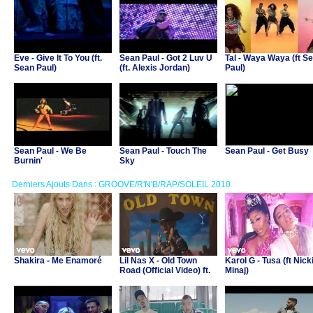
Eve - Give It To You (ft.
Sean Paul - Got 2 Luv U
Tal - Waya Waya (ft S
Sean Paul)
(ft. Alexis Jordan)
Paul)
Sean Paul - We Be
Sean Paul - Touch The
Sean Paul - Get Busy
Burnin'
Sky
Derniers Ajouts Dans : GROOVE/R'N'B/RAP/SOLEIL 2010
Shakira - Me Enamoré
Lil Nas X - Old Town
Karol G - Tusa (ft Nick
Road (Official Video) ft.
Minaj)
Billy Ray Cyrus