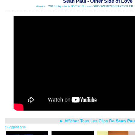
Sean Paul - Other Side of Love
Année :
2013
| Ajouté le 05/09/13 dans
GROOVE/R'N'B/RAP/SOLEIL 
► Afficher Tous Les Clips De
Sean Pau
Suggestions