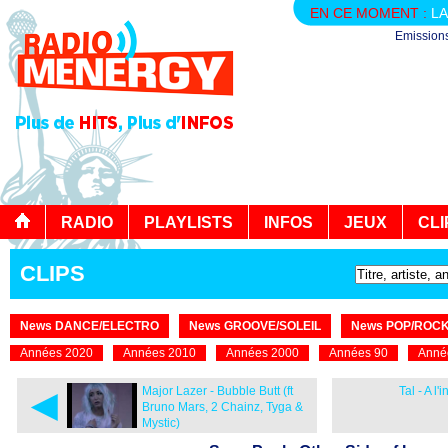
EN CE MOMENT :
LA
Emission
RADIO
PLAYLISTS
INFOS
JEUX
CLI
CLIPS
News DANCE/ELECTRO
News GROOVE/SOLEIL
News POP/ROC
Années 2020
Années 2010
Années 2000
Années 90
Anné
◄
Major Lazer - Bubble Butt (ft
Tal - A l'
Bruno Mars, 2 Chainz, Tyga &
Mystic)