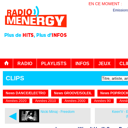
EN CE MOMENT :
AG
Emission
RADIO
PLAYLISTS
INFOS
JEUX
CLI
CLIPS
News DANCE/ELECTRO
News GROOVE/SOLEIL
News POP/ROC
Années 2020
Années 2010
Années 2000
Années 90
Anné
◄
Nicki Minaj - Freedom
Keen'V - E
(