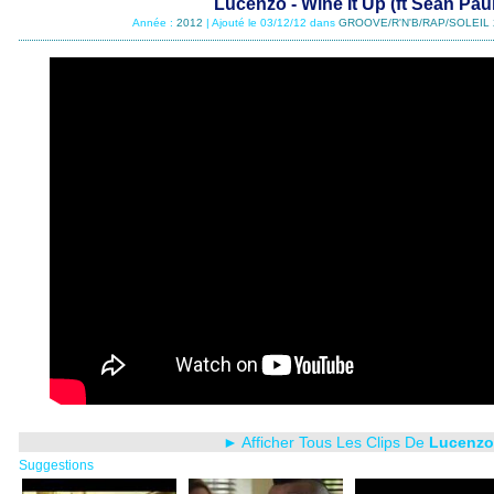
Lucenzo - Wine It Up (ft Sean Paul
Année :
2012
| Ajouté le 03/12/12 dans
GROOVE/R'N'B/RAP/SOLEIL 
► Afficher Tous Les Clips De
Lucenzo
Suggestions