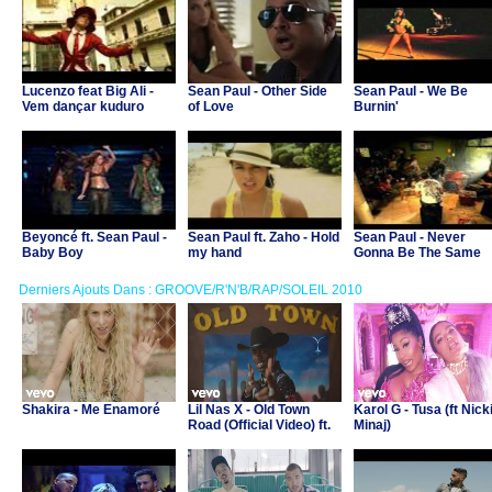
Lucenzo feat Big Ali -
Sean Paul - Other Side
Sean Paul - We Be
Vem dançar kuduro
of Love
Burnin'
Beyoncé ft. Sean Paul -
Sean Paul ft. Zaho - Hold
Sean Paul - Never
Baby Boy
my hand
Gonna Be The Same
Derniers Ajouts Dans : GROOVE/R'N'B/RAP/SOLEIL 2010
Shakira - Me Enamoré
Lil Nas X - Old Town
Karol G - Tusa (ft Nick
Road (Official Video) ft.
Minaj)
Billy Ray Cyrus