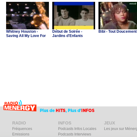
Whitney Houston -
Début de Soirée -
Bibi - Tout Doucement
Saving All My Love For
Jardins d'Enfants
You
RADIO
INFOS
JEUX
Fréquences
Podcasts Infos Locales
Les jeux sur Méner
Emissions
Podcasts Interviews