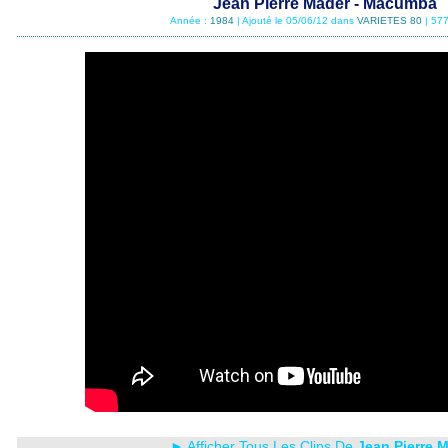
Jean Pierre Mader - Macumba
Année :
1984
| Ajouté le 05/06/12 dans
VARIETES 80
| 577
► Afficher Tous Les Clips De
Jean Pierre 