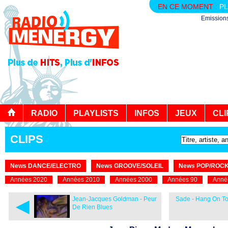
EN CE MOMENT :
PL
Emission
RADIO
PLAYLISTS
INFOS
JEUX
CLI
CLIPS
News DANCE/ELECTRO
News GROOVE/SOLEIL
News POP/ROC
Années 2020
Années 2010
Années 2000
Années 90
Anné
◄
Jean-Jacques Goldman - Peur
Sade - Hang On To
De Rien Blues