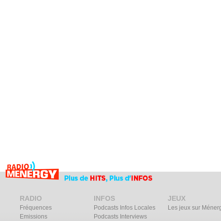
RADIO
INFOS
JEUX
Fréquences
Podcasts Infos Locales
Les jeux sur Méner
Emissions
Podcasts Interviews