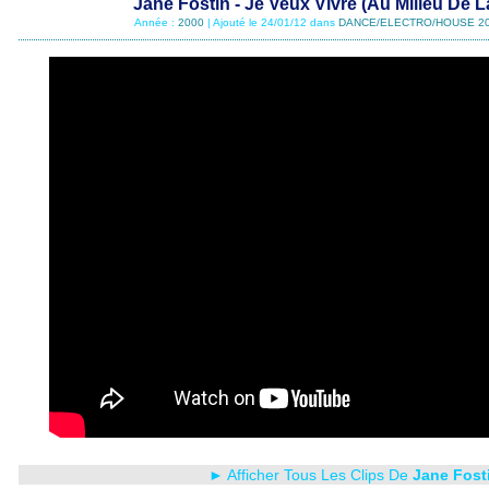
Jane Fostin - Je Veux Vivre (Au Milieu De 
Année :
2000
| Ajouté le 24/01/12 dans
DANCE/ELECTRO/HOUSE 2
► Afficher Tous Les Clips De
Jane Fost