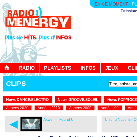
EN CE MOMENT :
PL
Emission
RADIO
PLAYLISTS
INFOS
JEUX
CLI
CLIPS
News DANCE/ELECTRO
News GROOVE/SOLEIL
News POP/ROC
Années 2020
Années 2010
Années 2000
Années 90
Anné
◄
Axwell - I Found U
Uniting Nations - O