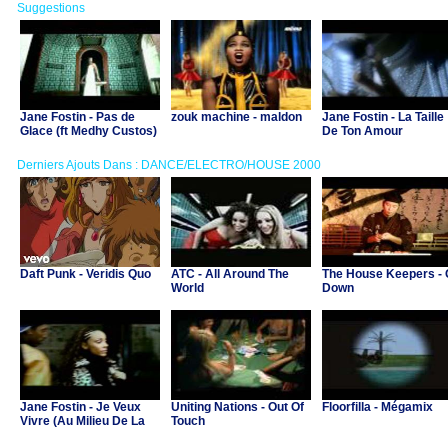
Suggestions
Jane Fostin - Pas de
zouk machine - maldon
Jane Fostin - La Taille
Glace (ft Medhy Custos)
De Ton Amour
Derniers Ajouts Dans : DANCE/ELECTRO/HOUSE 2000
Daft Punk - Veridis Quo
ATC - All Around The
The House Keepers -
World
Down
Jane Fostin - Je Veux
Uniting Nations - Out Of
Floorfilla - Mégamix
Vivre (Au Milieu De La
Touch
Musique)