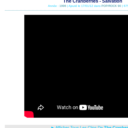
The Cranberries - Salvation
Année :
1996
| Ajouté le 17/01/12 dans
POP/ROCK 90
| 67
► Afficher Tous Les Clips De
The Cranber