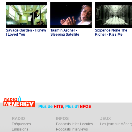
Savage Garden - I Knew
Tasmin Archer -
Sixpence None The
I Loved You
Sleeping Satellite
Richer - Kiss Me
RADIO
INFOS
JEUX
Fréquences
Podcasts Infos Locales
Les jeux sur Méner
Emissions
Podcasts Interviews