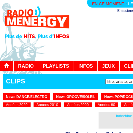
EN CE MOMENT :
LE
Emission
RADIO
PLAYLISTS
INFOS
JEUX
CLI
CLIPS
News DANCE/ELECTRO
News GROOVE/SOLEIL
News POP/ROC
Années 2020
Années 2010
Années 2000
Années 90
Anné
Indochine 