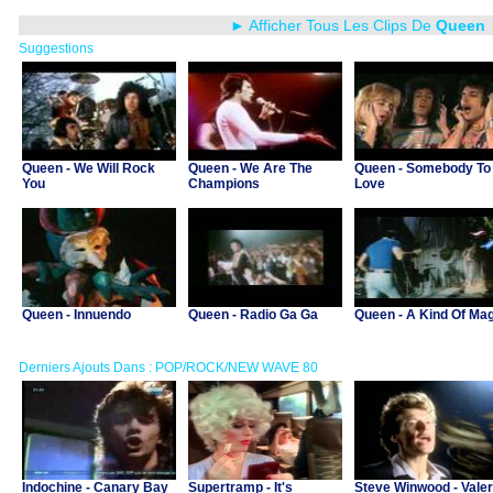
► Afficher Tous Les Clips De
Queen
Suggestions
Queen - We Will Rock
Queen - We Are The
Queen - Somebody To
You
Champions
Love
Queen - Innuendo
Queen - Radio Ga Ga
Queen - A Kind Of Mag
Derniers Ajouts Dans : POP/ROCK/NEW WAVE 80
Indochine - Canary Bay
Supertramp - It's
Steve Winwood - Valer