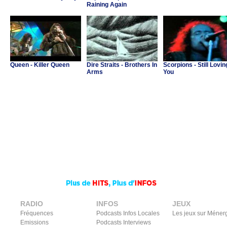
Raining Again
Queen - Killer Queen
Dire Straits - Brothers In
Scorpions - Still Lovin
Arms
You
RADIO
INFOS
JEUX
Fréquences
Podcasts Infos Locales
Les jeux sur Méner
Emissions
Podcasts Interviews