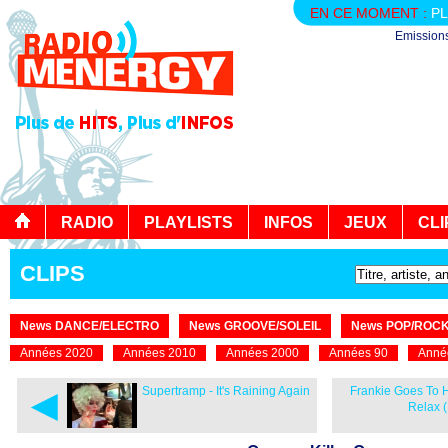
EN CE MOMENT :
PL
Emission
RADIO
PLAYLISTS
INFOS
JEUX
CLI
CLIPS
News DANCE/ELECTRO
News GROOVE/SOLEIL
News POP/ROC
Années 2020
Années 2010
Années 2000
Années 90
Anné
◄
Supertramp - It's Raining Again
Frankie Goes To 
Relax (