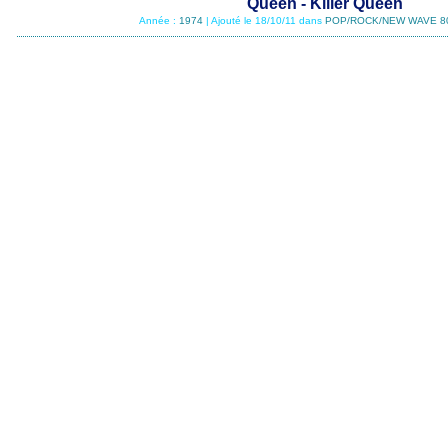
Queen - Killer Queen
Année :
1974
| Ajouté le 18/10/11 dans
POP/ROCK/NEW WAVE 8