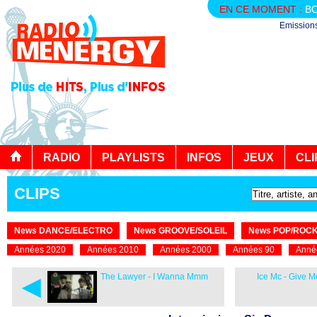
EN CE MOMENT :
B
Emission
RADIO
PLAYLISTS
INFOS
JEUX
CLI
CLIPS
News DANCE/ELECTRO
News GROOVE/SOLEIL
News POP/ROC
Années 2020
Années 2010
Années 2000
Années 90
Anné
◄
The Lawyer - I Wanna Mmm
Ice Mc - Give M