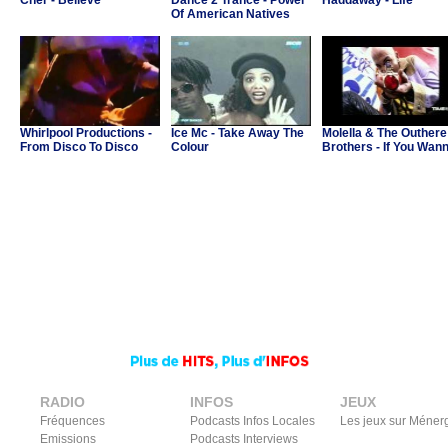
Cher - Believe
Dance 2 Trance - Power
Haddaway - Life
Of American Natives
Whirlpool Productions -
Ice Mc - Take Away The
Molella & The Outhere
From Disco To Disco
Colour
Brothers - If You Wan
Party
RADIO
INFOS
JEUX
Fréquences
Podcasts Infos Locales
Les jeux sur Méner
Emissions
Podcasts Interviews