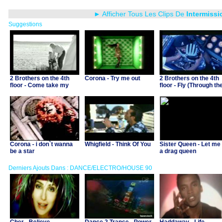
► Afficher Tous Les Clips De
Intermissi
Suggestions
2 Brothers on the 4th
Corona - Try me out
2 Brothers on the 4th
floor - Come take my
floor - Fly (Through th
hand
starry night)
Corona - i don`t wanna
Whigfield - Think Of You
Sister Queen - Let me
be a star
a drag queen
Derniers Ajouts Dans : DANCE/ELECTRO/HOUSE 90