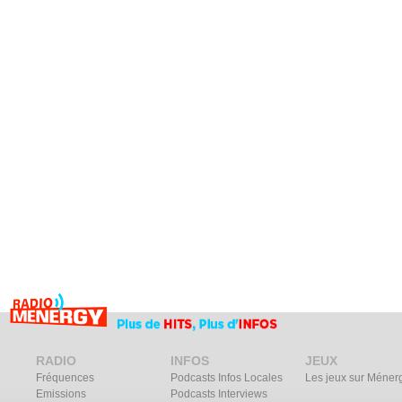
RADIO
INFOS
JEUX
Fréquences
Podcasts Infos Locales
Les jeux sur Méner
Emissions
Podcasts Interviews