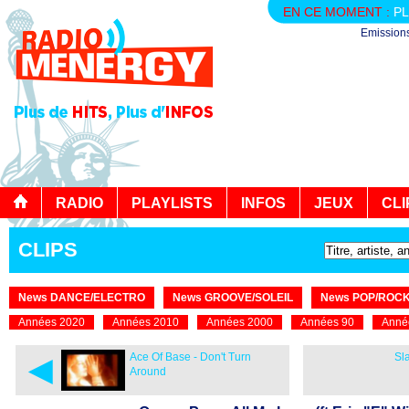
EN CE MOMENT :
PL
Emission
RADIO
PLAYLISTS
INFOS
JEUX
CLI
CLIPS
News DANCE/ELECTRO
News GROOVE/SOLEIL
News POP/ROC
Années 2020
Années 2010
Années 2000
Années 90
Anné
◄
Ace Of Base - Don't Turn
Sl
Around