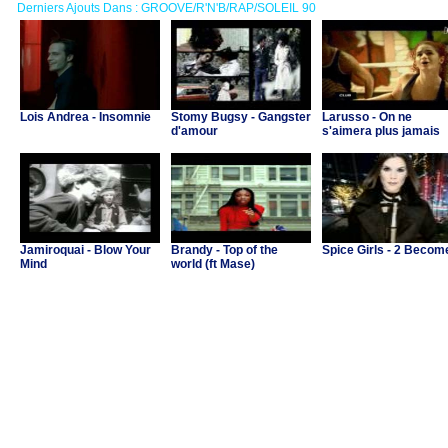
Derniers Ajouts Dans : GROOVE/R'N'B/RAP/SOLEIL 90
Lois Andrea - Insomnie
Stomy Bugsy - Gangster
Larusso - On ne
d'amour
s'aimera plus jamais
Jamiroquai - Blow Your
Brandy - Top of the
Spice Girls - 2 Becom
Mind
world (ft Mase)