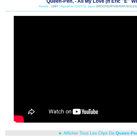
Queen-Pen, - All My Love (ft Eric "E" Wi
Année :
1997
| Ajouté le 01/07/11 dans
GROOVE/R'N'B/RAP/SOLEIL
► Afficher Tous Les Clips De
Queen-Pe