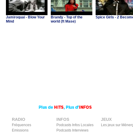
Jamiroquai - Blow Your
Brandy - Top of the
Spice Girls - 2 Becom
Mind
world (ft Mase)
RADIO
INFOS
JEUX
Fréquences
Podcasts Infos Locales
Les jeux sur Méner
Emissions
Podcasts Interviews