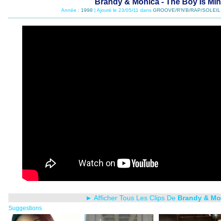
Brandy & Monica - The Boy Is Mi
Année :
1998
| Ajouté le 23/05/11 dans
GROOVE/R'N'B/RAP/SOLEIL
► Afficher Tous Les Clips De
Brandy & Mo
Suggestions