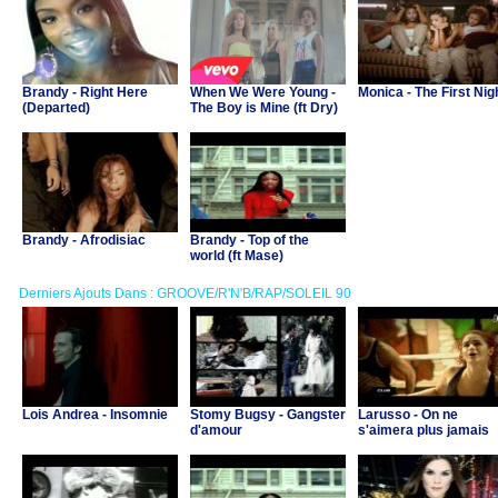
Brandy - Right Here
When We Were Young -
Monica - The First Nig
(Departed)
The Boy is Mine (ft Dry)
Brandy - Afrodisiac
Brandy - Top of the
world (ft Mase)
Derniers Ajouts Dans : GROOVE/R'N'B/RAP/SOLEIL 90
Lois Andrea - Insomnie
Stomy Bugsy - Gangster
Larusso - On ne
d'amour
s'aimera plus jamais