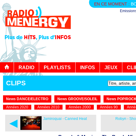
EN CE MOMENT :
B
Emission
RADIO
PLAYLISTS
INFOS
JEUX
CLI
CLIPS
News DANCE/ELECTRO
News GROOVE/SOLEIL
News POP/ROC
Années 2020
Années 2010
Années 2000
Années 90
Anné
◄
Jamiroquai - Canned Heat
Robyn - Sh