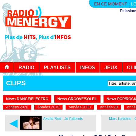
EN CE MOMENT :
LE
Emission
RADIO
PLAYLISTS
INFOS
JEUX
CLI
CLIPS
News DANCE/ELECTRO
News GROOVE/SOLEIL
News POP/ROC
Années 2020
Années 2010
Années 2000
Années 90
Anné
◄
Axelle Red - Je t'attends
Marc Lavoine - 