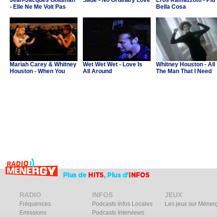
Jean-Jacques Goldman
Sade - No Ordinary Love
Eros Ramazzotti - Più
- Elle Ne Me Voit Pas
Bella Cosa
(B.O. "Asterix et Obelix
contre Cesar")
Mariah Carey & Whitney
Wet Wet Wet - Love Is
Whitney Houston - All
Houston - When You
All Around
The Man That I Need
Believe
RADIO
INFOS
JEUX
Fréquences
Podcasts Infos Locales
Les jeux sur Méner
Emissions
Podcasts Interviews