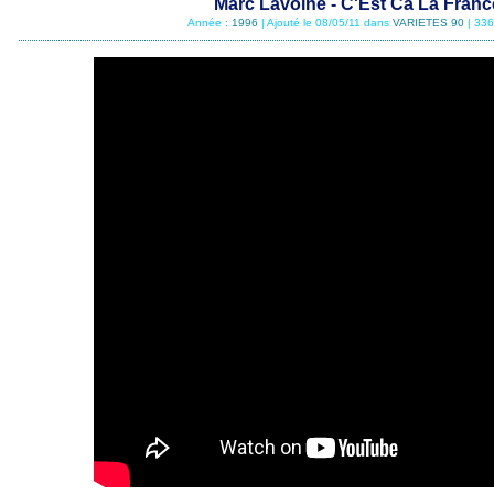
Marc Lavoine - C'Est Ca La Franc
Année :
1996
| Ajouté le 08/05/11 dans
VARIETES 90
| 336