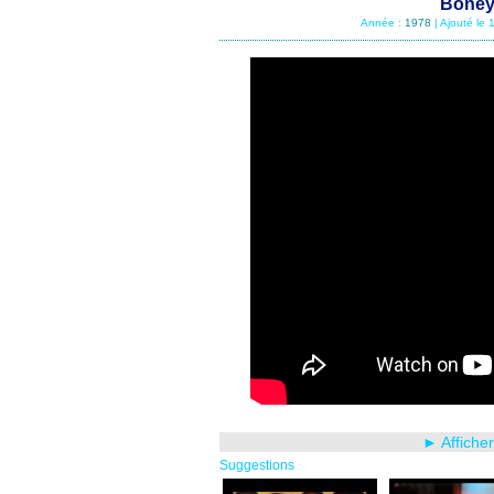
Boney 
Année :
1978
| Ajouté le
► Affiche
Suggestions