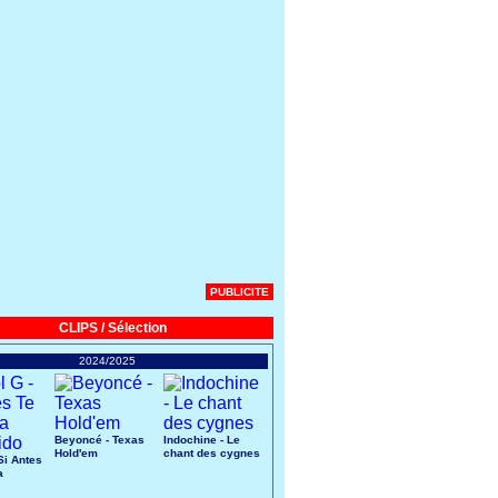
PUBLICITE
CLIPS / Sélection
2024/2025
Beyoncé - Texas
Indochine - Le
Hold'em
chant des cygnes
Si Antes
a