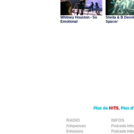
Whitney Houston - So
Sheila & B Devot
Emotional
Spacer
RADIO
INFOS
Fréquences
Podcasts Info
Emissions
Podcasts Inte