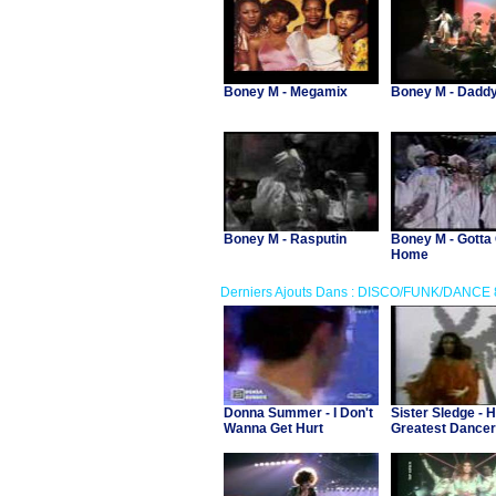
Boney M - Megamix
Boney M - Daddy
Boney M - Rasputin
Boney M - Gotta
Home
Derniers Ajouts Dans : DISCO/FUNK/DANCE 
Donna Summer - I Don't
Sister Sledge - 
Wanna Get Hurt
Greatest Dancer