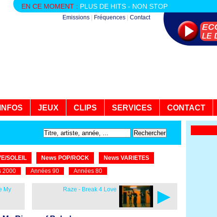
EN CE MOMENT :
PLUS DE HITS - NON STOP
Emissions
|
Fréquences
|
Contact
INFOS
JEUX
CLIPS
SERVICES
CONTACT
E/SOLEIL
News POP/ROCK
News VARIETES
 2000
Années 90
Années 80
►
re My
Raze - Break 4 Love