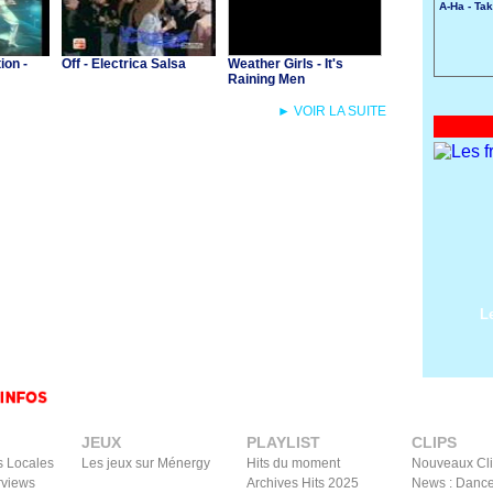
A-Ha - Ta
ion -
Off - Electrica Salsa
Weather Girls - It's
Raining Men
► VOIR LA SUITE
L
JEUX
PLAYLIST
CLIPS
s Locales
Les jeux sur Ménergy
Hits du moment
Nouveaux Cl
rviews
Archives Hits 2025
News : Dance