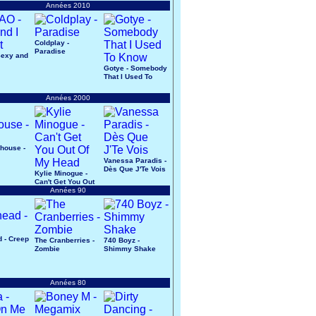
Années 2010
Coldplay -
Paradise
Sexy and
Gotye - Somebody
That I Used To
Know
Années 2000
house -
Vanessa Paradis -
Dès Que J'Te Vois
Kylie Minogue -
Can't Get You Out
Of My Head
Années 90
 - Creep
The Cranberries -
740 Boyz -
Zombie
Shimmy Shake
Années 80