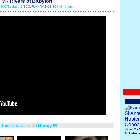
M - Rivers of Babylon
 13/03/11 dans
DISCO/FUNK/DANCE 80
| 4940 vues
r Tous Les Clips De
Boney M
Karol G - 
Te Hubier
Conocido