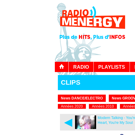
RADIO
PLAYLISTS
CLIPS
News DANCE/ELECTRO
News GROOV
Années 2020
Années 2010
Années
◄
Modern Talking - You'
Heart, You're My Soul