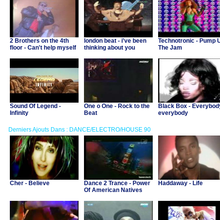
2 Brothers on the 4th
london beat - i've been
Technotronic - Pump 
floor - Can't help myself
thinking about you
The Jam
Sound Of Legend -
One o One - Rock to the
Black Box - Everybod
Infinity
Beat
everybody
Derniers Ajouts Dans : DANCE/ELECTRO/HOUSE 90
Cher - Believe
Dance 2 Trance - Power
Haddaway - Life
Of American Natives