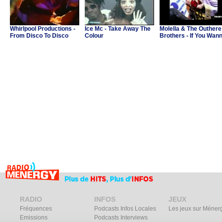
Whirlpool Productions -
Ice Mc - Take Away The
Molella & The Outhere
From Disco To Disco
Colour
Brothers - If You Wan
Party
RADIO
INFOS
JEUX
Fréquences
Podcasts Infos Locales
Les jeux sur Méner
Emissions
Podcasts Interviews