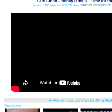
Guru Josh - Infinity (1990s... Time for t
Année :
1990
| Ajouté le 06/02/11 dans
DANCE/ELECTRO/HOUSE 
► Afficher Tous Les Clips De
Guru Jos
Suggestions