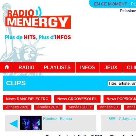
EN CE MOMENT :
PL
Emission
RADIO
PLAYLISTS
INFOS
JEUX
CLI
CLIPS
News DANCE/ELECTRO
News GROOVE/SOLEIL
News POP/ROC
Années 2020
Années 2010
Années 2000
Années 90
Anné
◄
Ramirez - Bomba
BBE - 7 days an