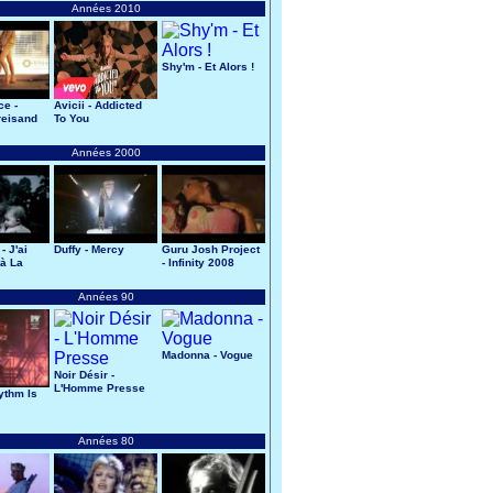
Années 2010
Shy'm - Et Alors !
e -
Avicii - Addicted
reisand
To You
Années 2000
- J'ai
Duffy - Mercy
Guru Josh Project
à La
- Infinity 2008
Années 90
Madonna - Vogue
Noir Désir -
L'Homme Presse
ythm Is
Années 80