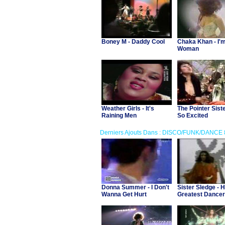
Boney M - Daddy Cool
Chaka Khan - I'
Woman
Weather Girls - It's
The Pointer Siste
Raining Men
So Excited
Derniers Ajouts Dans : DISCO/FUNK/DANCE 
Donna Summer - I Don't
Sister Sledge - 
Wanna Get Hurt
Greatest Dancer