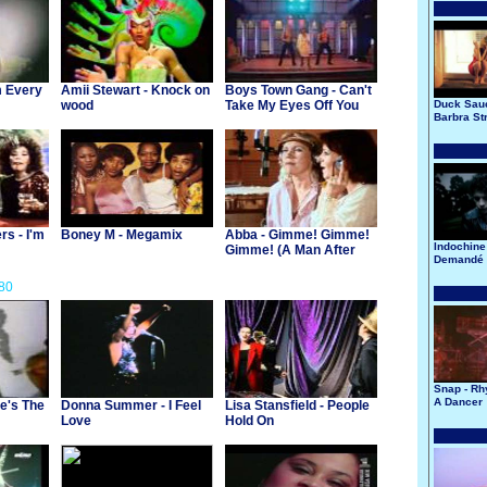
m Every
Amii Stewart - Knock on
Boys Town Gang - Can't
wood
Take My Eyes Off You
Duck Sauc
Barbra St
rs - I'm
Boney M - Megamix
Abba - Gimme! Gimme!
Indochine 
Gimme! (A Man After
Demandé 
Midnight)
Lune
80
Snap - Rh
A Dancer
He's The
Donna Summer - I Feel
Lisa Stansfield - People
Love
Hold On