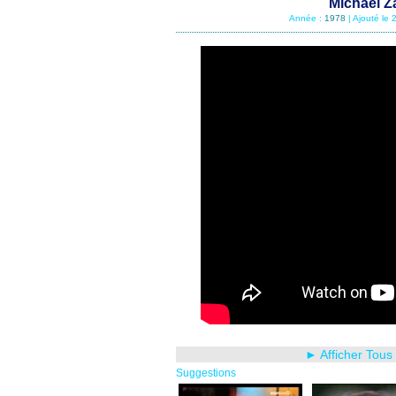
Michael Za
Année :
1978
| Ajouté le
► Afficher Tous
Suggestions