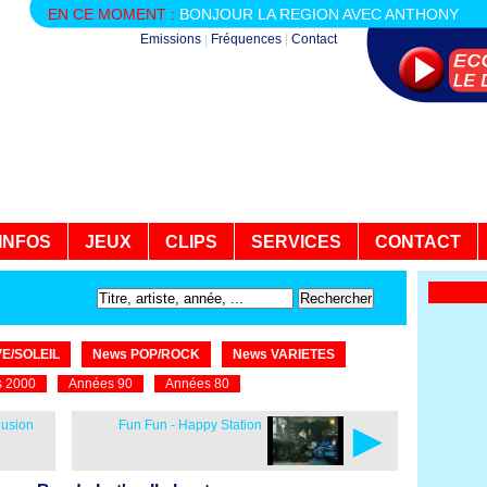
EN CE MOMENT :
BONJOUR LA REGION AVEC ANTHONY
Emissions
|
Fréquences
|
Contact
INFOS
JEUX
CLIPS
SERVICES
CONTACT
E/SOLEIL
News POP/ROCK
News VARIETES
 2000
Années 90
Années 80
►
lusion
Fun Fun - Happy Station