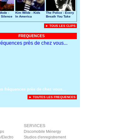
Mode -
Kim Wilde - Kids
The Police - Every
 Silence
In America
Breath You Take
► TOUS LES CLIPS
FREQUENCES
es fréquences près de chez vous...
► TOUTES LES FREQUENCES
SERVICES
ips
Discomobile Ménergy
/Electro
Studios d'enregistrement