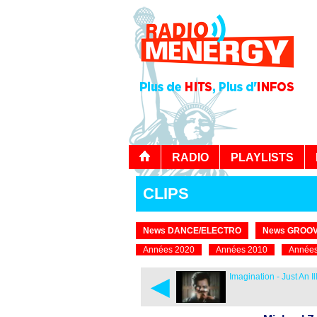
RADIO
PLAYLISTS
CLIPS
News DANCE/ELECTRO
News GROOV
Années 2020
Années 2010
Années
◄
Imagination - Just An Il