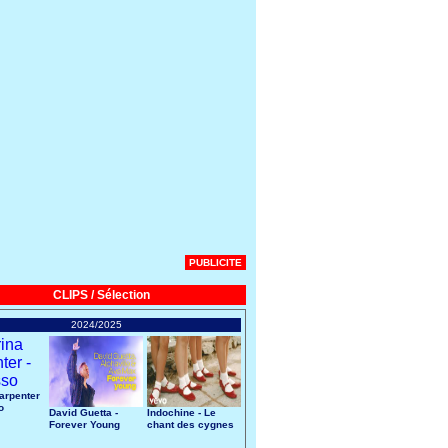
PUBLICITE
CLIPS / Sélection
2024/2025
arpenter
o
David Guetta -
Indochine - Le
Forever Young
chant des cygnes