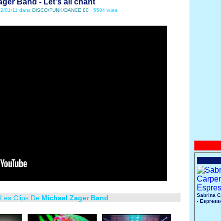
ger Band - Let's all chant
 22/01/11 dans
DISCO/FUNK/DANCE 80
| 5584 vues
Sabrina C
 Les Clips De
Michael Zager Band
- Espress