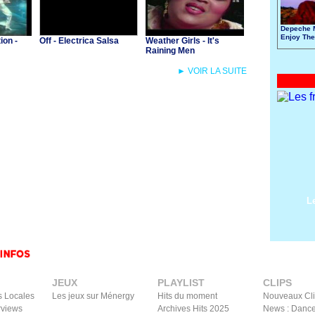
Depeche 
Enjoy The
ion -
Off - Electrica Salsa
Weather Girls - It's
Raining Men
► VOIR LA SUITE
L
JEUX
PLAYLIST
CLIPS
s Locales
Les jeux sur Ménergy
Hits du moment
Nouveaux Cl
rviews
Archives Hits 2025
News : Dance