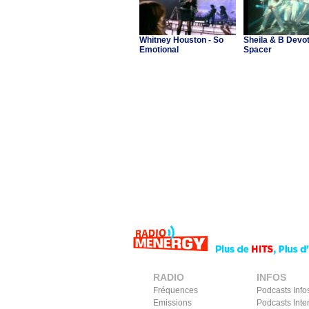
Whitney Houston - So
Sheila & B Devot
Emotional
Spacer
RADIO
INFOS
Fréquences
Podcasts Info
Emissions
Podcasts Inte