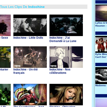
 Tous Les Clips De
Indochine
Lylloo & M
Houston -
e Sexe
Indochine - Little Dolls
Indochine - J'ai
Demandé à La Lune
Kylie Min
Can't Get
Of My He
nturier
Indochine - Un été
Indochine - Nos
français
célébrations
Madonna 