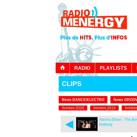
RADIO
PLAYLISTS
CLIPS
News DANCE/ELECTRO
News GROOV
Années 2020
Années 2010
Années
◄
Alesha Dixon - The B
Nothing