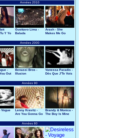
Années 2010
att
Gusttavo Lima -
Arash - She
 Tu Y Yo
Balada
Makes Me Go
Années 2000
ogue -
Benassi Bros -
Vanessa Paradis -
 You Out
Illusion
Dès Que J'Te Vois
ad
Années 90
- Vogue
Lenny Kravitz -
Brandy & Monica -
Are You Gonna Go
The Boy Is Mine
My Way
Années 80