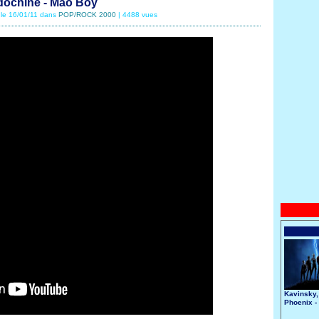
dochine - Mao Boy
 le 16/01/11 dans
POP/ROCK 2000
| 4488 vues
Kavinsky,
Phoenix -
Nightcall