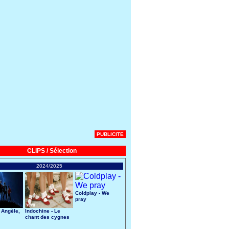
PUBLICITE
CLIPS / Sélection
2024/2025
Coldplay - We
pray
 Angèle,
Indochine - Le
chant des cygnes