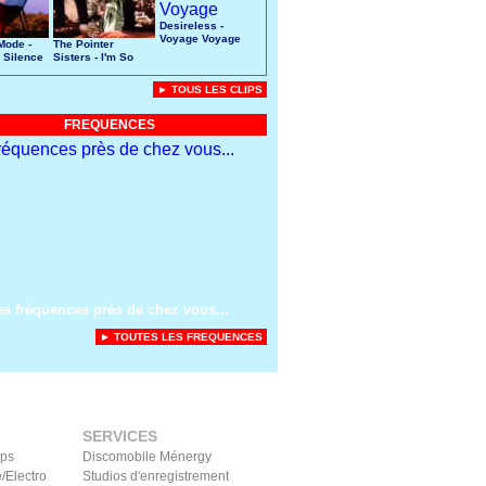
Desireless -
Voyage Voyage
Mode -
The Pointer
 Silence
Sisters - I'm So
Excited
► TOUS LES CLIPS
FREQUENCES
es fréquences près de chez vous...
► TOUTES LES FREQUENCES
SERVICES
ips
Discomobile Ménergy
/Electro
Studios d'enregistrement