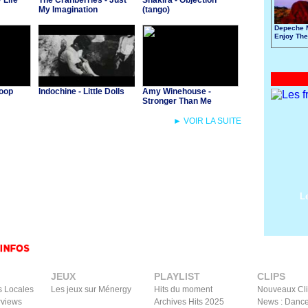
 Life
The Cranberries - Just
Shakira - Objection
My Imagination
(tango)
Depeche 
Enjoy The
Toop
Indochine - Little Dolls
Amy Winehouse -
Stronger Than Me
► VOIR LA SUITE
L
JEUX
PLAYLIST
CLIPS
s Locales
Les jeux sur Ménergy
Hits du moment
Nouveaux Cl
rviews
Archives Hits 2025
News : Dance