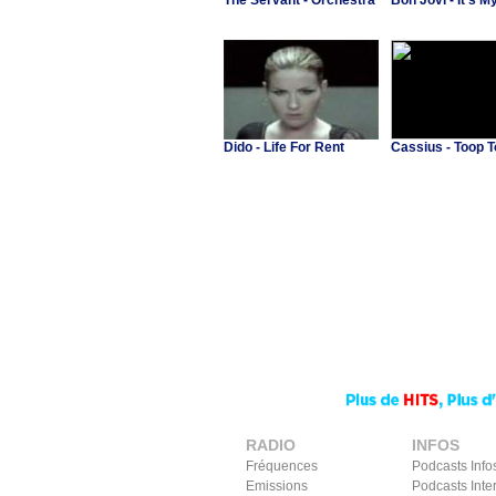
The Servant - Orchestra
Bon Jovi - It's My
Dido - Life For Rent
Cassius - Toop 
RADIO
INFOS
Fréquences
Podcasts Info
Emissions
Podcasts Inte