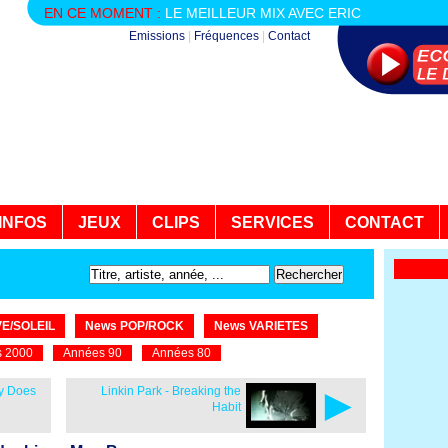
EN CE MOMENT :
LE MEILLEUR MIX AVEC ERIC
Emissions
|
Fréquences
|
Contact
INFOS
JEUX
CLIPS
SERVICES
CONTACT
E/SOLEIL
News POP/ROCK
News VARIETES
 2000
Années 90
Années 80
►
oy Does
Linkin Park - Breaking the
Habit