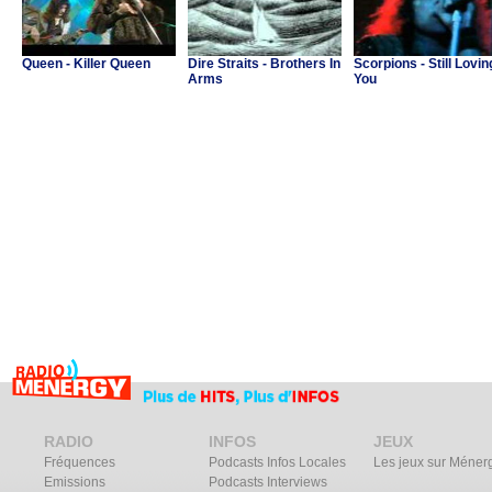
Queen - Killer Queen
Dire Straits - Brothers In
Scorpions - Still Lovin
Arms
You
RADIO
INFOS
JEUX
Fréquences
Podcasts Infos Locales
Les jeux sur Méner
Emissions
Podcasts Interviews