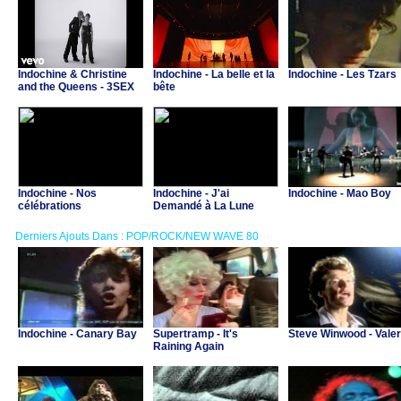
Indochine & Christine
Indochine - La belle et la
Indochine - Les Tzars
and the Queens - 3SEX
bête
Indochine - Nos
Indochine - J'ai
Indochine - Mao Boy
célébrations
Demandé à La Lune
Derniers Ajouts Dans : POP/ROCK/NEW WAVE 80
Indochine - Canary Bay
Supertramp - It's
Steve Winwood - Valer
Raining Again