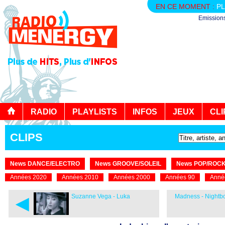
EN CE MOMENT :
PL
Emission
RADIO
PLAYLISTS
INFOS
JEUX
CLI
CLIPS
News DANCE/ELECTRO
News GROOVE/SOLEIL
News POP/ROC
Années 2020
Années 2010
Années 2000
Années 90
Anné
◄
Suzanne Vega - Luka
Madness - Nightbo