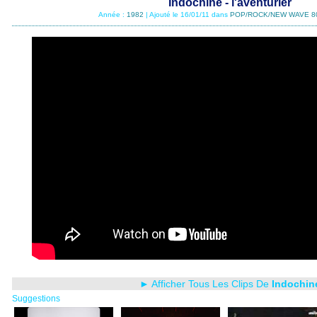
Indochine - l'aventurier
Année :
1982
| Ajouté le 16/01/11 dans
POP/ROCK/NEW WAVE 8
► Afficher Tous Les Clips De
Indochin
Suggestions