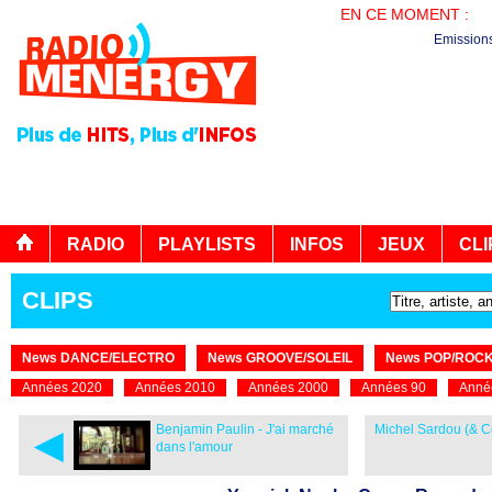
EN CE MOMENT :
PL
Emission
RADIO
PLAYLISTS
INFOS
JEUX
CLI
CLIPS
News DANCE/ELECTRO
News GROOVE/SOLEIL
News POP/ROC
Années 2020
Années 2010
Années 2000
Années 90
Anné
◄
Benjamin Paulin - J'ai marché
Michel Sardou (& C
dans l'amour