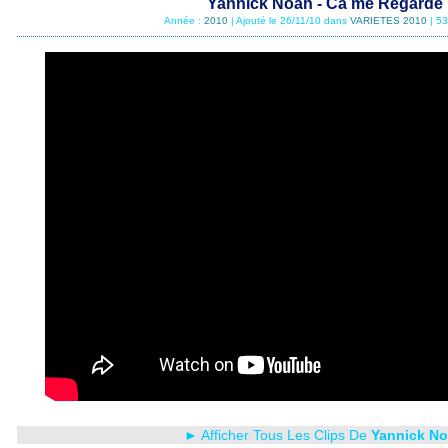
Yannick Noah - Ca me Regarde
Année :
2010
| Ajouté le 26/11/10 dans
VARIETES 2010
| 5
► Afficher Tous Les Clips De
Yannick N