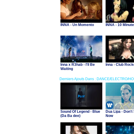
INNA - Un Momento
INNA - 10 Minut
Inna x R3hab - I'll Be
Inna - Club Rock
Waiting
Derniers Ajouts Dans : DANCE/ELECTRO/H
Sound Of Legend - Blue
Dua Lipa - Don't 
(Da Ba dee)
Now