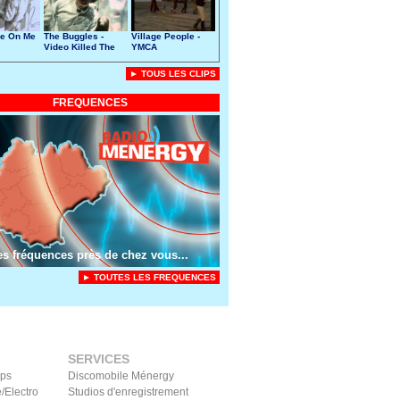
ke On Me
The Buggles -
Village People -
Video Killed The
YMCA
Radio Star
► TOUS LES CLIPS
FREQUENCES
es fréquences près de chez vous...
► TOUTES LES FREQUENCES
SERVICES
ips
Discomobile Ménergy
/Electro
Studios d'enregistrement