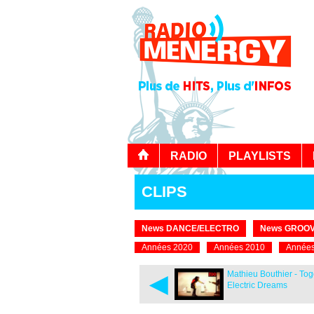
RADIO
PLAYLISTS
CLIPS
News DANCE/ELECTRO
News GROOV
Années 2020
Années 2010
Années
◄
Mathieu Bouthier - Tog
Electric Dreams