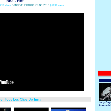
Inna - Hot
03/10 dans
DANCE/ELECTRO/HOUSE 2010
| 6099 vues
her Tous Les Clips De
Inna
Lady Gaga
Abracada