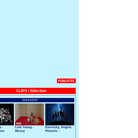
PUBLICITE
CLIPS / Sélection
2024/2025
 -
Lola Young -
Kavinsky, Angèle,
bra
Messy
Phoenix -
Nightcall