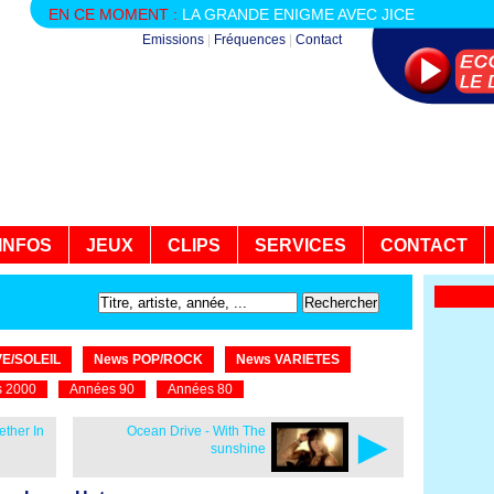
EN CE MOMENT :
LA GRANDE ENIGME AVEC JICE
Emissions
|
Fréquences
|
Contact
INFOS
JEUX
CLIPS
SERVICES
CONTACT
E/SOLEIL
News POP/ROCK
News VARIETES
 2000
Années 90
Années 80
►
ether In
Ocean Drive - With The
sunshine