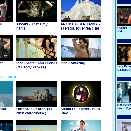
es
Akcent - That's my
AROMA FT KATERINA -
name
Ta Pedia Tou Pirea (The
Shakira -
Waka
Children Of Piraeus)
er
Inna - More Than Friends
Inna - Amazing
Katy Perry
(ft Daddy Yankee)
Kissed A 
OUSE 2010
The Verve 
Sweet Sy
Start
Ofenbach - Katchi (vs.
Sound Of Legend - Bella
Nick Waterhouse)
Ciao