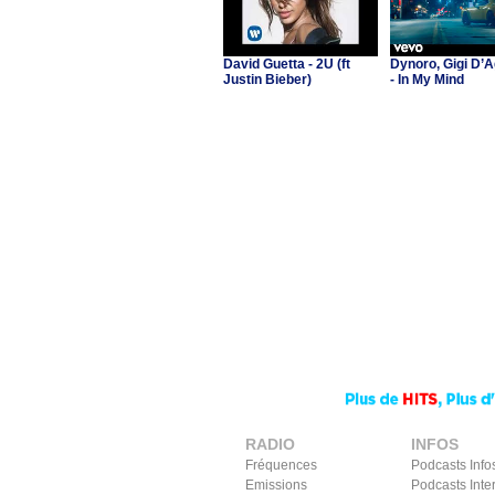
David Guetta - 2U (ft
Dynoro, Gigi D’A
Justin Bieber)
- In My Mind
RADIO
INFOS
Fréquences
Podcasts Info
Emissions
Podcasts Inte