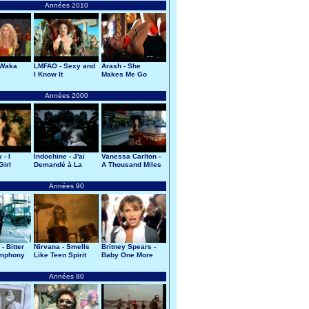
Années 2010
 Waka
LMFAO - Sexy and
Arash - She
I Know It
Makes Me Go
Années 2000
 - I
Indochine - J'ai
Vanessa Carlton -
Girl
Demandé à La
A Thousand Miles
Lune
Années 90
- Bitter
Nirvana - Smells
Britney Spears -
mphony
Like Teen Spirit
Baby One More
Time
Années 80