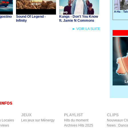
A-Ha - Ta
gostino
Sound Of Legend -
Kungs - Don't You Know
Infinity
ft. Jamie N Commons
► VOIR LA SUITE
L
JEUX
PLAYLIST
CLIPS
s Locales
Les jeux sur Ménergy
Hits du moment
Nouveaux Cl
rviews
Archives Hits 2025
News : Dance