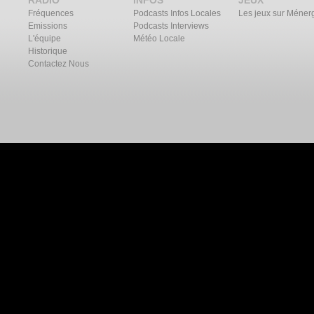
RADIO
INFOS
JEUX
Fréquences
Podcasts Infos Locales
Les jeux sur Méner
Emissions
Podcasts Interviews
L'équipe
Météo Locale
Historique
Contactez Nous