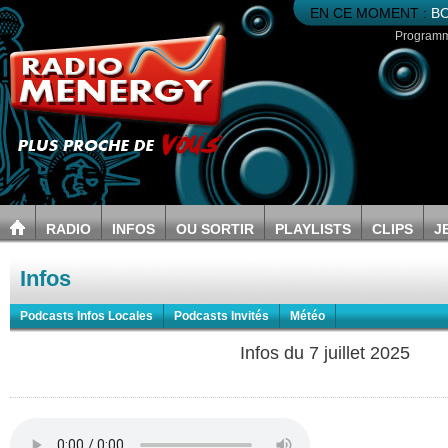
EN CE MOMENT :
BO
Program
RADIO
INFOS
OU SORTIR
PLAYLISTS
CLIPS
J
Infos
Podcasts Infos Locales
Podcasts Invités
Météo
Infos du 7 juillet 2025