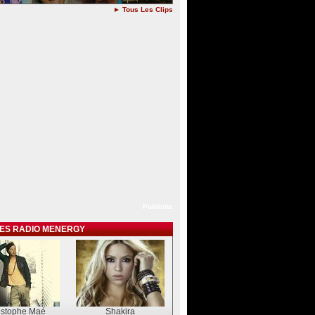
► Tous Les Clips
Publicite
TES RADIO MENERGY
istophe Maé
Shakira