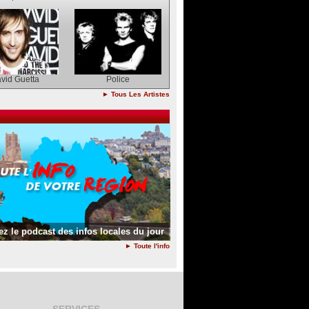
vid Guetta
Police
► Tous Les Artistes
z le podcast des infos locales du jour
► Toute l'info