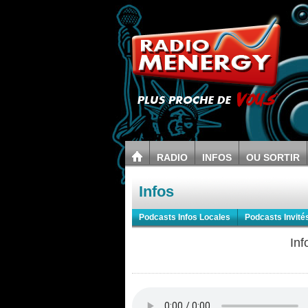
RADIO
INFOS
OU SORTIR
Infos
Podcasts Infos Locales
Podcasts Invité
Inf