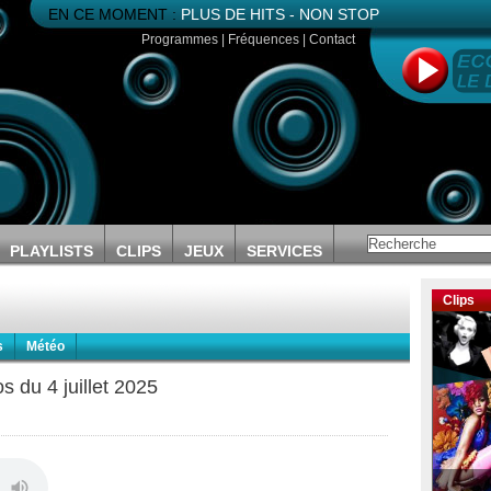
EN CE MOMENT :
PLUS DE HITS - NON STOP
Programmes
|
Fréquences
|
Contact
PLAYLISTS
CLIPS
JEUX
SERVICES
Clips
s
Météo
os du 4 juillet 2025