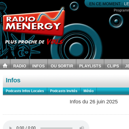
EN CE MOMENT :
LE
Program
RADIO
INFOS
OU SORTIR
PLAYLISTS
CLIPS
J
Infos
Podcasts Infos Locales
Podcasts Invités
Météo
Infos du 26 juin 2025