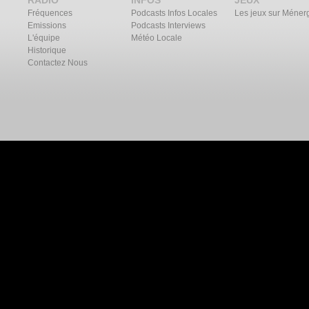
RADIO
INFOS
JEUX
Fréquences
Podcasts Infos Locales
Les jeux sur Méner
Emissions
Podcasts Interviews
L'équipe
Météo Locale
Historique
Contactez Nous