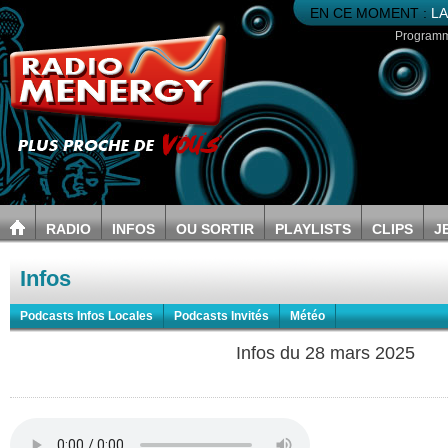
EN CE MOMENT :
LA
Program
RADIO
INFOS
OU SORTIR
PLAYLISTS
CLIPS
J
Infos
Podcasts Infos Locales
Podcasts Invités
Météo
Infos du 28 mars 2025