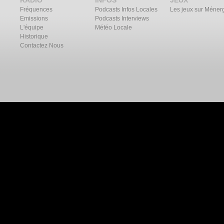
RADIO
INFOS
JEUX
Fréquences
Podcasts Infos Locales
Les jeux sur Méner
Emissions
Podcasts Interviews
L'équipe
Météo Locale
Historique
Contactez Nous