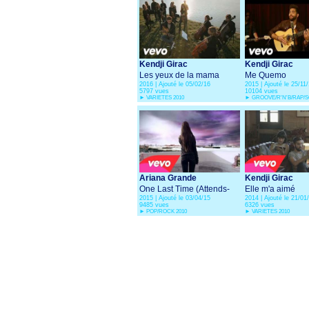
Kendji Girac
Kendji Girac
Les yeux de la mama
Me Quemo
2016 | Ajouté le 05/02/16
2015 | Ajouté le 25/11
5797 vues
10104 vues
►
VARIETES 2010
►
GROOVE/R'N'B/RAP/SO
Ariana Grande
Kendji Girac
One Last Time (Attends-
Elle m'a aimé
2015 | Ajouté le 03/04/15
2014 | Ajouté le 21/01
moi
9485 vues
6326 vues
►
POP/ROCK 2010
►
VARIETES 2010