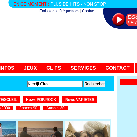
EN CE MOMENT :
PLUS DE HITS - NON STOP
Emissions
|
Fréquences
|
Contact
INFOS
JEUX
CLIPS
SERVICES
CONTACT
E/SOLEIL
News POP/ROCK
News VARIETES
 2000
Années 90
Années 80