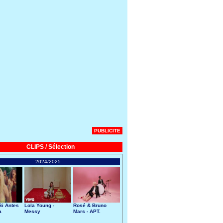
PUBLICITE
CLIPS / Sélection
2024/2025
Si Antes
Lola Young -
Rosé & Bruno
a
Messy
Mars - APT.