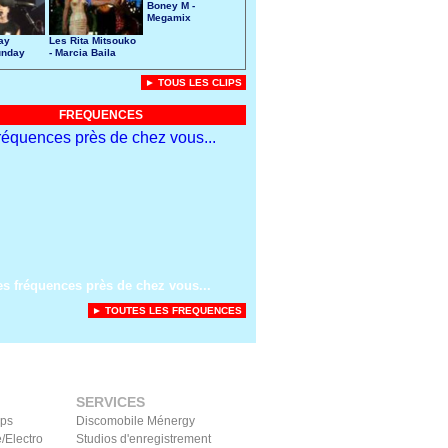
Boney M -
Megamix
ay
Les Rita Mitsouko
unday
- Marcia Baila
► TOUS LES CLIPS
FREQUENCES
es fréquences près de chez vous...
► TOUTES LES FREQUENCES
SERVICES
ips
Discomobile Ménergy
/Electro
Studios d'enregistrement