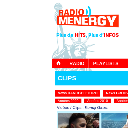
RADIO
PLAYLISTS
CLIPS
News DANCE/ELECTRO
News GROOV
Années 2020
Années 2010
Années
Vidéos / Clips :
Kendji Girac
.