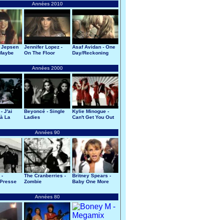
Années 2010
 Jepsen
Jennifer Lopez -
Asaf Avidan - One
 Maybe
On The Floor
Day/Reckoning
Song
Années 2000
- J'ai
Beyoncé - Single
Kylie Minogue -
à La
Ladies
Can't Get You Out
Of My Head
Années 90
 -
The Cranberries -
Britney Spears -
Presse
Zombie
Baby One More
Time
Années 80