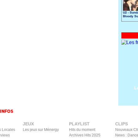
U2 - Sund
Bloody S
L
JEUX
PLAYLIST
CLIPS
s Locales
Les jeux sur Ménergy
Hits du moment
Nouveaux Cl
rviews
Archives Hits 2025
News : Dance