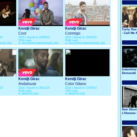
Kendji Girac
Kendji Girac
Carly Rae
Cool
Conmigo
- Call Me
/15
2015 | Ajouté le 19/08/15
2015 | Ajouté le 16/05/15
5210 vues
5549 vues
LEIL 2010
►
GROOVE/R'N'B/RAP/SOLEIL 2010
►
GROOVE/R'N'B/RAP/SOLEIL 2010
Indochine 
Demandé 
Lune
Kendji Girac
Kendji Girac
Andalouse
Color Gitano
/15
2014 | Ajouté le 28/11/14
2014 | Ajouté le 17/09/14
6159 vues
7403 vues
►
VARIETES 2010
►
VARIETES 2010
Noir Désir
L'Homme 