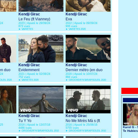
Kendji Girac
Kendji Girac
Le Feu (ft Vianney)
Eva
/24
2023 | Ajouté le 29/09/24
2022 | Ajouté le 09/09/24
873 vues
906 vues
►
VARIETES
►
VARIETES 2020
Kendji Girac
Kendji Girac
en duo
Evidemment
Dernier métro (en duo
/24
2021 | Ajouté le 02/08/24
2020 | Ajouté le 10/07/24
avec Gims)
752 vues
884 vues
LEIL 2020
►
VARIETES 2020
►
GROOVE/R'N'B/RAP/SOLEIL 2020
Kendji Girac
Kendji Girac
Tu Y Yo
No Me Mirès Mà s (ft
/25
2016 | Ajouté le 13/07/16
2016 | Ajouté le 25/06/16
Soprano)
Karol G - 
4486 vues
5755 vues
Te Hubier
►
GROOVE/R'N'B/RAP/SOLEIL 2010
►
GROOVE/R'N'B/RAP/SOLEIL 2010
Conocido