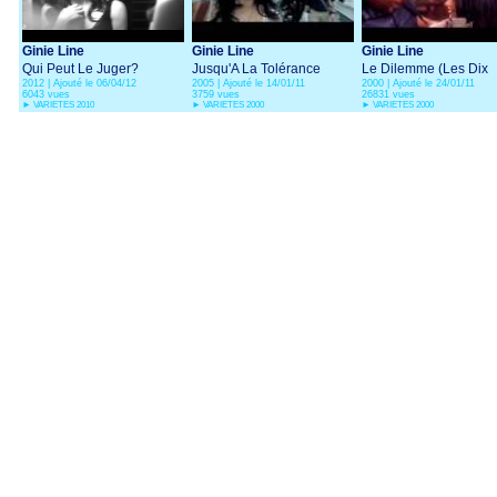
Ginie Line
Ginie Line
Ginie Line
Qui Peut Le Juger?
Jusqu'A La Tolérance
Le Dilemme (Les Dix
2012 | Ajouté le 06/04/12
2005 | Ajouté le 14/01/11
2000 | Ajouté le 24/01/11
(Comédie musicale
Commandements)
6043 vues
3759 vues
26831 vues
Dracula)
►
VARIETES 2010
►
VARIETES 2000
►
VARIETES 2000