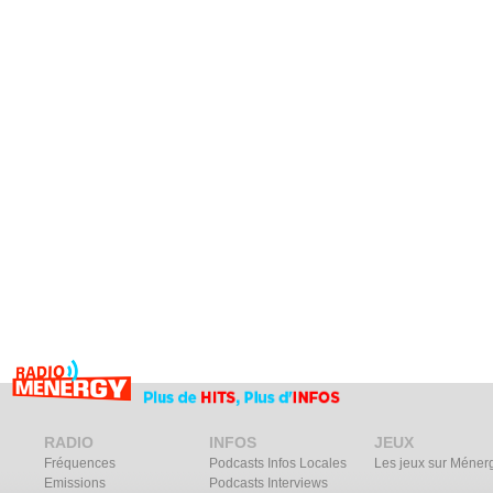
RADIO
INFOS
JEUX
Fréquences
Podcasts Infos Locales
Les jeux sur Méner
Emissions
Podcasts Interviews