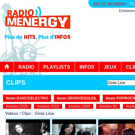
EN CE MOMENT :
PL
Emission
RADIO
PLAYLISTS
INFOS
JEUX
CLI
CLIPS
News DANCE/ELECTRO
News GROOVE/SOLEIL
News POP/ROC
Années 2020
Années 2010
Années 2000
Années 90
Anné
Vidéos / Clips :
Ginie Line
.