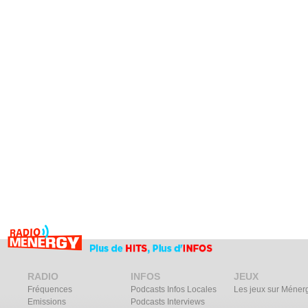
RADIO
INFOS
JEUX
Fréquences
Podcasts Infos Locales
Les jeux sur Méner
Emissions
Podcasts Interviews