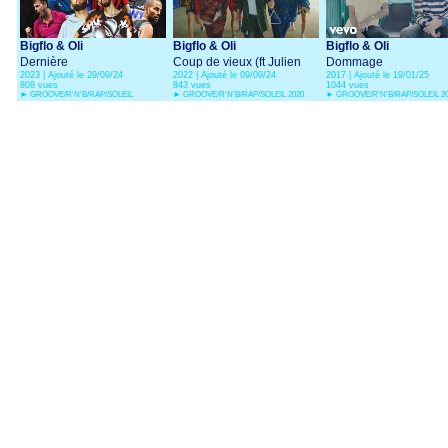
Bigflo & Oli
Bigflo & Oli
Bigflo & Oli
Dernière
Coup de vieux (ft Julien
Dommage
2023 | Ajouté le 29/09/24
2022 | Ajouté le 09/09/24
2017 | Ajouté le 19/01/25
Doré)
808 vues
843 vues
1044 vues
►
GROOVE/R'N'B/RAP/SOLEIL
►
GROOVE/R'N'B/RAP/SOLEIL 2020
►
GROOVE/R'N'B/RAP/SOLEIL 2