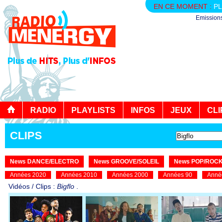
EN CE MOMENT :
PL
Emission
RADIO
PLAYLISTS
INFOS
JEUX
CLI
CLIPS
News DANCE/ELECTRO
News GROOVE/SOLEIL
News POP/ROC
Années 2020
Années 2010
Années 2000
Années 90
Anné
Vidéos / Clips :
Bigflo
.