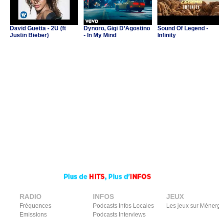
David Guetta - 2U (ft
Dynoro, Gigi D’Agostino
Sound Of Legend -
Justin Bieber)
- In My Mind
Infinity
RADIO
INFOS
JEUX
Fréquences
Podcasts Infos Locales
Les jeux sur Méner
Emissions
Podcasts Interviews