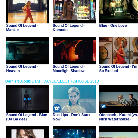
Sound Of Legend -
Sound Of Legend -
Blue - One Love
Maniac
Komodo
Sound Of Legend -
Sound Of Legend -
Sound Of Legend - I'm
Heaven
Moonlight Shadow
So Excited
Derniers Ajouts Dans : DANCE/ELECTRO/HOUSE 2010
Sound Of Legend - Blue
Dua Lipa - Don't Start
Ofenbach - Katchi (vs.
(Da Ba dee)
Now
Nick Waterhouse)