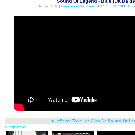
Sound Of Legend - Blue (Da Ba de
Année :
2016
| Ajouté le 27/05/25 dans
DANCE/ELECTRO/HOUSE 
► Afficher Tous Les Clips De
Sound Of Le
Suggestions