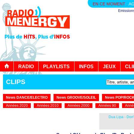
EN CE MOMENT :
AG
Emission
RADIO
PLAYLISTS
INFOS
JEUX
CLI
CLIPS
News DANCE/ELECTRO
News GROOVE/SOLEIL
News POP/ROC
Années 2020
Années 2010
Années 2000
Années 90
Anné
Dua Lipa - Don'