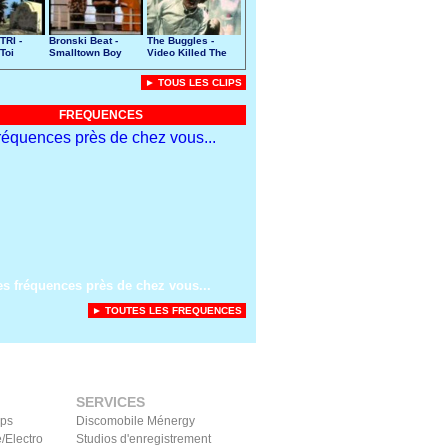
TRI -
Bronski Beat -
The Buggles -
Toi
Smalltown Boy
Video Killed The
Radio Star
► TOUS LES CLIPS
FREQUENCES
es fréquences près de chez vous...
► TOUTES LES FREQUENCES
SERVICES
ips
Discomobile Ménergy
/Electro
Studios d'enregistrement