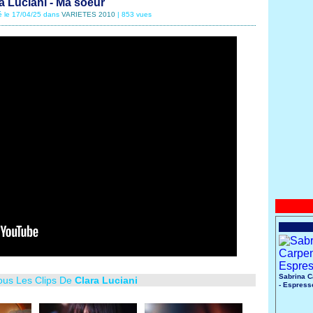
a Luciani - Ma soeur
é le 17/04/25 dans
VARIETES 2010
| 853 vues
Sabrina C
Tous Les Clips De
Clara Luciani
- Espress