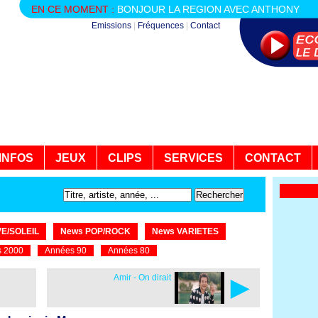
EN CE MOMENT :
BONJOUR LA REGION AVEC ANTHONY
Emissions
|
Fréquences
|
Contact
INFOS
JEUX
CLIPS
SERVICES
CONTACT
E/SOLEIL
News POP/ROCK
News VARIETES
 2000
Années 90
Années 80
►
Amir - On dirait