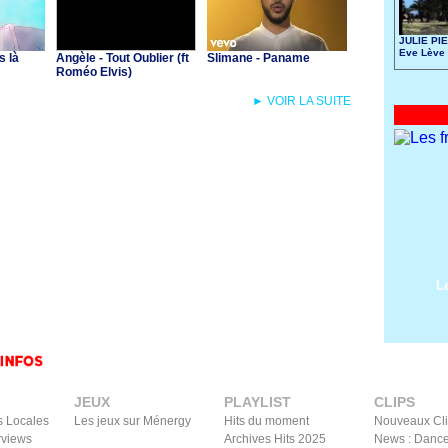
JULIE PIE
Eve Lève 
s là
Angèle - Tout Oublier (ft
Slimane - Paname
Roméo Elvis)
► VOIR LA SUITE
L
JEUX
PLAYLIST
CLIPS
s Locales
Les jeux sur Ménergy
Hits du moment
Nouveaux Cl
rviews
Archives Hits 2025
News : Dance