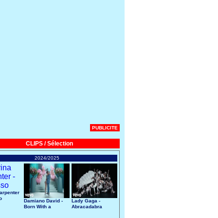
PUBLICITE
CLIPS / Sélection
2024/2025
arpenter
o
Damiano David -
Lady Gaga -
Born With a
Abracadabra
Broken Heart