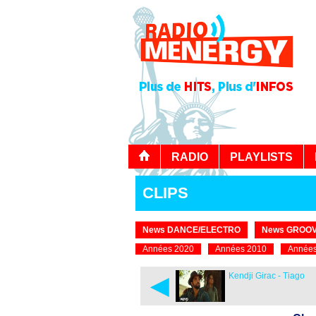
RADIO
PLAYLISTS
CLIPS
News DANCE/ELECTRO
News GROOV
Années 2020
Années 2010
Années
◄
Kendji Girac - Tiago