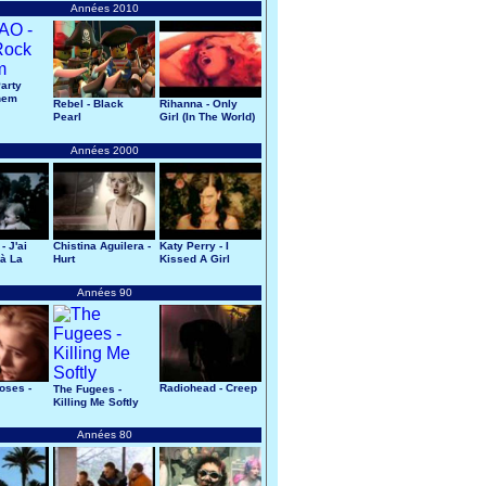
Années 2010
arty
hem
Rebel - Black
Rihanna - Only
Pearl
Girl (In The World)
Années 2000
- J'ai
Chistina Aguilera -
Katy Perry - I
à La
Hurt
Kissed A Girl
Années 90
oses -
Radiohead - Creep
The Fugees -
Killing Me Softly
Années 80