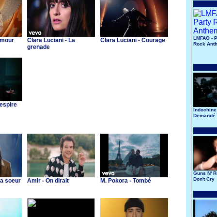
LMFAO - P
Amour
Clara Luciani - La
Clara Luciani - Courage
Rock Ant
grenade
Respire
Indochine 
Demandé 
Lune
Guns N' R
Don't Cry
Ma soeur
Amir - On dirait
M. Pokora - Tombé