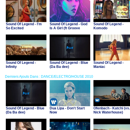
Sound Of Legend - I'm
Sound Of Legend - God
Sound Of Legend -
So Excited
Is A Girl (ft Groove
Komodo
Coverage, DJane
Housekat)
Sound Of Legend -
Sound Of Legend - Blue
Sound Of Legend -
Infinity
(Da Ba dee)
Maniac
Derniers Ajouts Dans : DANCE/ELECTRO/HOUSE 2010
Sound Of Legend - Blue
Dua Lipa - Don't Start
Ofenbach - Katchi (vs.
(Da Ba dee)
Now
Nick Waterhouse)