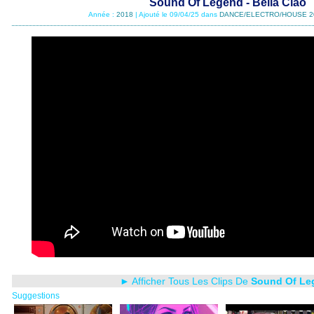
Sound Of Legend - Bella Ciao
Année :
2018
| Ajouté le 09/04/25 dans
DANCE/ELECTRO/HOUSE 2
► Afficher Tous Les Clips De
Sound Of Le
Suggestions