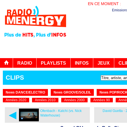
EN CE MOMENT :
LE
Emission
RADIO
PLAYLISTS
INFOS
JEUX
CLI
CLIPS
News DANCE/ELECTRO
News GROOVE/SOLEIL
News POP/ROC
Années 2020
Années 2010
Années 2000
Années 90
Anné
◄
Ofenbach - Katchi (vs. Nick
David Guetta - 2
Waterhouse)