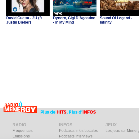
David Guetta - 2U (ft
Dynoro, Gigi D’Agostino
Sound Of Legend -
Justin Bieber)
- In My Mind
Infinity
RADIO
INFOS
JEUX
Fréquences
Podcasts Infos Locales
Les jeux sur Méner
Emissions
Podcasts Interviews