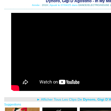
Dynoro, Gigi D’Agostino - In My M
Année :
2019
| Ajouté le 07/04/25 dans
DANCE/ELECTRO/HOUSE 
► Afficher Tous Les Clips De
Dynoro, Gigi D’
Suggestions