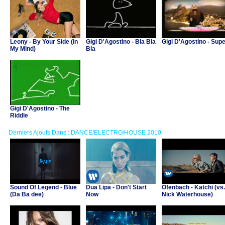
Leony - By Your Side (In
Gigi D'Agostino - Bla Bla
Gigi D'Agostino - Sup
My Mind)
Bla
Gigi D'Agostino - The
Riddle
Derniers Ajouts Dans : DANCE/ELECTRO/HOUSE 2010
Sound Of Legend - Blue
Dua Lipa - Don't Start
Ofenbach - Katchi (vs.
(Da Ba dee)
Now
Nick Waterhouse)