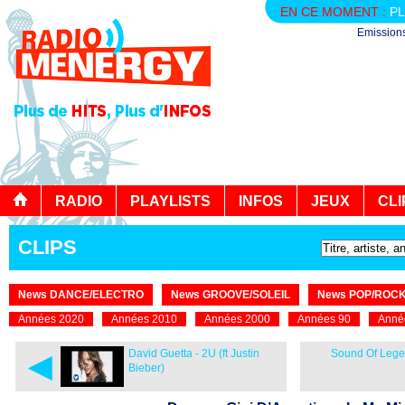
EN CE MOMENT :
PL
Emission
RADIO
PLAYLISTS
INFOS
JEUX
CLI
CLIPS
News DANCE/ELECTRO
News GROOVE/SOLEIL
News POP/ROC
Années 2020
Années 2010
Années 2000
Années 90
Anné
◄
David Guetta - 2U (ft Justin
Sound Of Legend
Bieber)