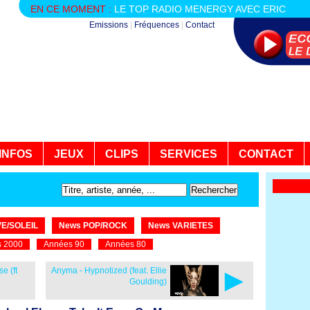
EN CE MOMENT :
LE TOP RADIO MENERGY AVEC ERIC
Emissions
|
Fréquences
|
Contact
INFOS
JEUX
CLIPS
SERVICES
CONTACT
E/SOLEIL
News POP/ROCK
News VARIETES
 2000
Années 90
Années 80
►
e (ft
Anyma - Hypnotized (feat. Ellie
Goulding)