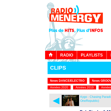
RADIO
PLAYLISTS
CLIPS
News DANCE/ELECTRO
News GROOV
Années 2020
Années 2010
Années
◄
Kygo - Chasing Paradis
OneRepublic)