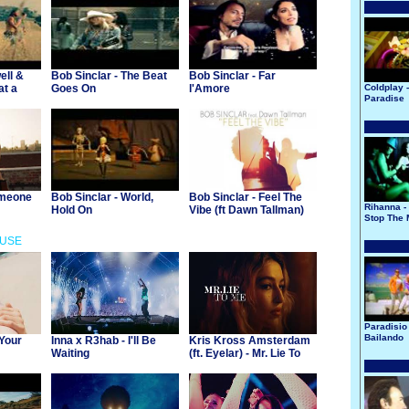
ell &
Bob Sinclar - The Beat
Bob Sinclar - Far
at a
Goes On
l'Amore
Coldplay -
Paradise
omeone
Bob Sinclar - World,
Bob Sinclar - Feel The
Rihanna - 
Hold On
Vibe (ft Dawn Tallman)
Stop The 
OUSE
Paradisio 
Bailando
 Your
Inna x R3hab - I'll Be
Kris Kross Amsterdam
Waiting
(ft. Eyelar) - Mr. Lie To
Me