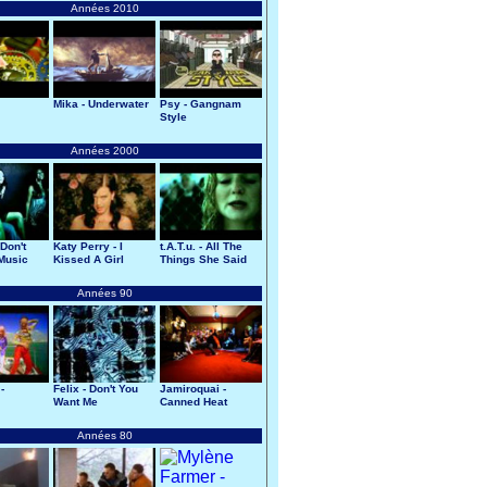
Années 2010
Mika - Underwater
Psy - Gangnam
Style
Années 2000
Don't
Katy Perry - I
t.A.T.u. - All The
Music
Kissed A Girl
Things She Said
Années 90
-
Felix - Don't You
Jamiroquai -
Want Me
Canned Heat
Années 80