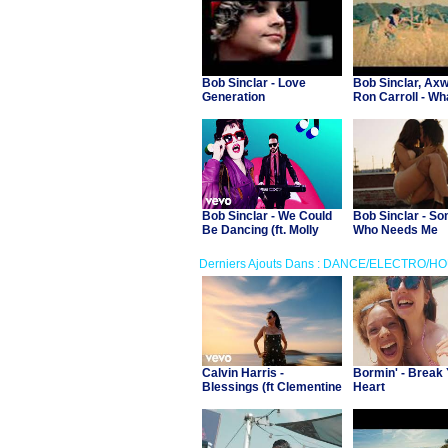
Bob Sinclar - Love
Bob Sinclar, Axw
Generation
Ron Carroll - Wh
Wonderful World
Bob Sinclar - We Could
Bob Sinclar - S
Be Dancing (ft. Molly
Who Needs Me
Hammar)
Derniers Ajouts Dans : DANCE/ELECTRO/H
Calvin Harris -
Bormin' - Break
Blessings (ft Clementine
Heart
Douglas)