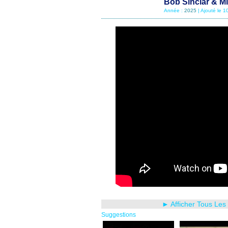
Bob Sinclar & Mi
Année :
2025
| Ajouté le 
► Afficher Tous Les
Suggestions