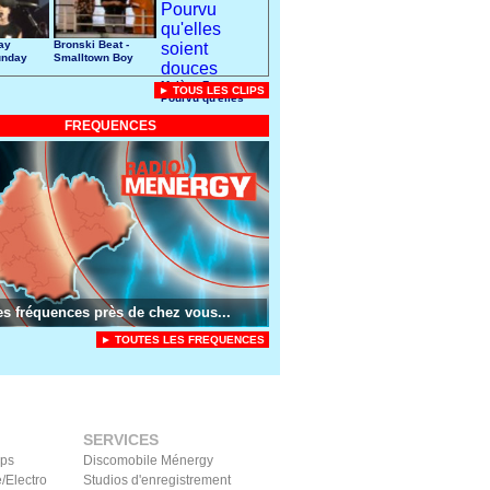
ay
Bronski Beat -
unday
Smalltown Boy
Mylène Farmer -
► TOUS LES CLIPS
Pourvu qu'elles
soient douces
FREQUENCES
es fréquences près de chez vous...
► TOUTES LES FREQUENCES
SERVICES
ips
Discomobile Ménergy
/Electro
Studios d'enregistrement