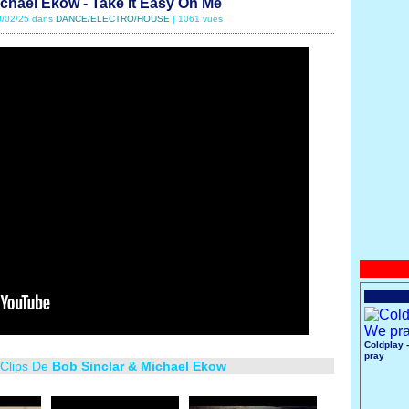
chael Ekow - Take It Easy On Me
10/02/25 dans
DANCE/ELECTRO/HOUSE
| 1061 vues
Coldplay 
pray
 Clips De
Bob Sinclar & Michael Ekow