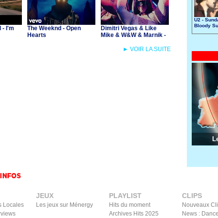
U2 - Sund
Bloody S
- I'm
The Weeknd - Open
Dimitri Vegas & Like
Hearts
Mike & W&W & Marnik -
Yeah
► VOIR LA SUITE
L
JEUX
PLAYLIST
CLIPS
s Locales
Les jeux sur Ménergy
Hits du moment
Nouveaux Cl
rviews
Archives Hits 2025
News : Dance