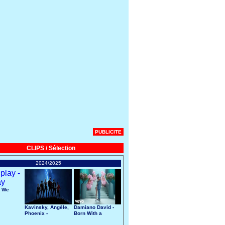
PUBLICITE
CLIPS / Sélection
2024/2025
- We
Kavinsky, Angèle,
Damiano David -
Phoenix -
Born With a
Nightcall
Broken Heart