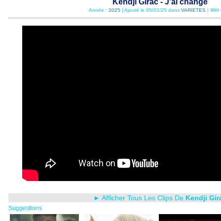
Kendji Girac - J'ai changé
Année :
2025
| Ajouté le 05/02/25 dans
VARIETES
| 960
► Afficher Tous Les Clips De
Kendji Gir
Suggestions