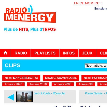
EN CE MOMENT :
PL
Emission
RADIO
PLAYLISTS
INFOS
JEUX
CLI
CLIPS
News DANCE/ELECTRO
News GROOVE/SOLEIL
News POP/ROC
Années 2020
Années 2010
Années 2000
Années 90
Anné
◄
Jeck & Carla - M'envoler
Pierre Garnier - 