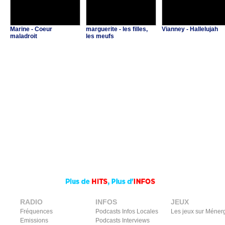
Marine - Coeur
marguerite - les filles,
Vianney - Hallelujah
maladroit
les meufs
RADIO
INFOS
JEUX
Fréquences
Podcasts Infos Locales
Les jeux sur Méner
Emissions
Podcasts Interviews