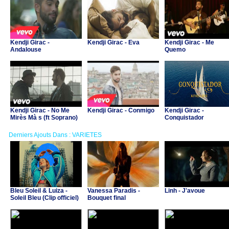
Kendji Girac -
Kendji Girac - Eva
Kendji Girac - Me
Andalouse
Quemo
Kendji Girac - No Me
Kendji Girac - Conmigo
Kendji Girac -
Mirès Mà s (ft Soprano)
Conquistador
Derniers Ajouts Dans : VARIETES
Bleu Soleil & Luiza -
Vanessa Paradis -
Linh - J'avoue
Soleil Bleu (Clip officiel)
Bouquet final