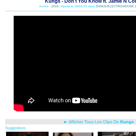
Kungs - Don't You Know ft. Jamie N 
Année :
2016
| Ajouté le 19/01/25 dans
DANCE/ELECTRO/HOUSE 
► Afficher Tous Les Clips De
Kungs
Suggestions