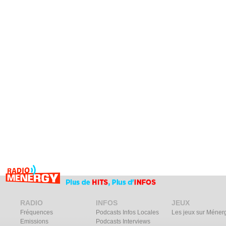
RADIO
INFOS
JEUX
Fréquences
Podcasts Infos Locales
Les jeux sur Méner
Emissions
Podcasts Interviews