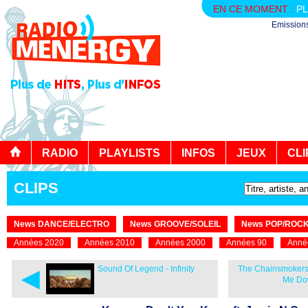
EN CE MOMENT :
PL
Emission
RADIO
PLAYLISTS
INFOS
JEUX
CLI
CLIPS
News DANCE/ELECTRO
News GROOVE/SOLEIL
News POP/ROC
Années 2020
Années 2010
Années 2000
Années 90
Anné
◄
Sound Of Legend - Infinity
The Chainsmokers 
Me Dow