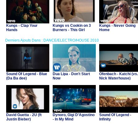
Kungs - Clap Your
Kungs vs Cookin on 3
Kungs - Never Going
Hands
Burners - This Girl
Home
Derniers Ajouts Dans : DANCE/ELECTRO/HOUSE 2010
Sound Of Legend - Blue
Dua Lipa - Don't Start
Ofenbach - Katchi (vs.
(Da Ba dee)
Now
Nick Waterhouse)
David Guetta - 2U (ft
Dynoro, Gigi D’Agostino
Sound Of Legend -
Justin Bieber)
- In My Mind
Infinity